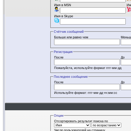
Имя в MSN
Им
Имя в Skype
Счётчик сообщений
Больше или равно чем
Меньш
Регистрация
После
До
Пожалуйста, используйте формат гггг-мм-дд
Последнее сообщение
После
До
Используйте формат: гггг-мм-дд чч:мм:сс
Опции
Отсортировать результат поиска по
Число пользователей на страницу