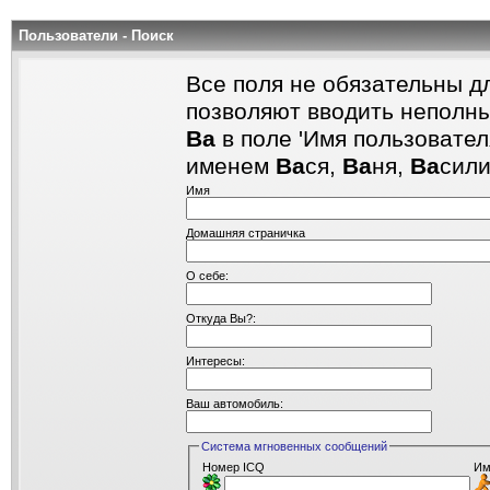
Пользователи - Поиск
Все поля не обязательны д
позволяют вводить неполны
Ва
в поле 'Имя пользовател
именем
Ва
ся,
Ва
ня,
Ва
сил
Имя
Домашняя страничка
О себе:
Откуда Вы?:
Интересы:
Ваш автомобиль:
Система мгновенных сообщений
Номер ICQ
Им