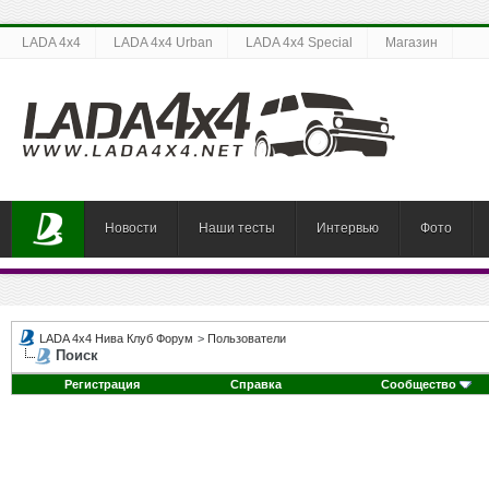
LADA 4x4
LADA 4x4 Urban
LADA 4x4 Special
Магазин
Новости
Наши тесты
Интервью
Фото
LADA 4x4 Нива Клуб Форум
>
Пользователи
Поиск
Регистрация
Справка
Сообщество