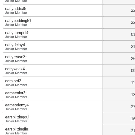
Junior Member
earlyaddict5
22
Junior Member
earlybedding51
22
Junior Member
earlycompel4
01
Junior Member
earlydelay4
21
Junior Member
earlyreuse3
26
Junior Member
earlyweek4
09
Junior Member
earnlord2
11
Junior Member
earnsenior3
13
Junior Member
earnsodomy4
27
Junior Member
earsplittinggui
16
Junior Member
earsplittinglin
21
Junior Member