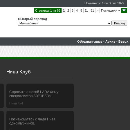
Показано с 1 по 30 из 1879.
Страница 1 из 63
1
2
3
4
5
11
51
>
Последняя
»
Быстрый переход
Обратная связь
-
Архив
-
Вверх
Нива Клуб
Спросите о новой LADA 4x4 у
специалистов АВТОВАЗа.
Нива 4х4
Познакомьтесь с Лада Нива
одноклубников.