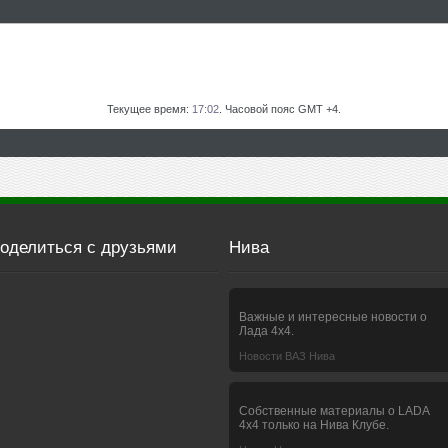
Текущее время:
17:02
. Часовой пояс GMT +4.
оделиться с друзьями
Нива
Важные и интересные новости о
Лада 4х4.
Новости ВАЗ Нива
Собственные материалы о LADA
4x4 только на Нива Клубе.