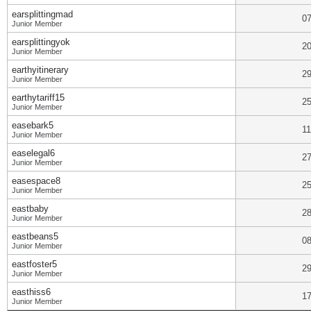
earsplittingmad
07
Junior Member
earsplittingyok
20
Junior Member
earthyitinerary
29
Junior Member
earthytariff15
25
Junior Member
easebark5
11
Junior Member
easelegal6
27
Junior Member
easespace8
25
Junior Member
eastbaby
28
Junior Member
eastbeans5
08
Junior Member
eastfoster5
29
Junior Member
easthiss6
17
Junior Member