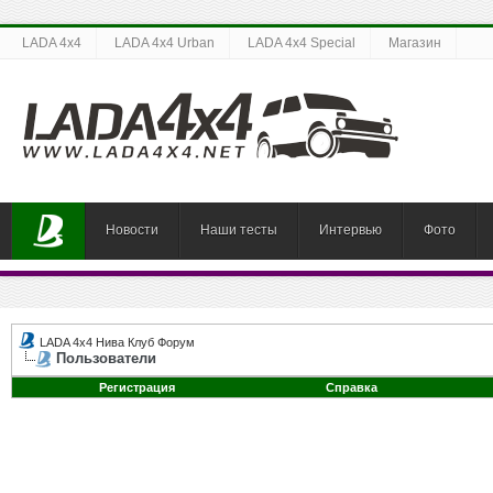
LADA 4x4
LADA 4x4 Urban
LADA 4x4 Special
Магазин
Новости
Наши тесты
Интервью
Фото
LADA 4x4 Нива Клуб Форум
Пользователи
Регистрация
Справка