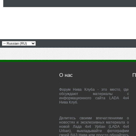
О нас
П
Форум Нива Клуба - это место, где
обсуждают материалы с
информационного сайта LADA 4x4
Нива Клуб.
Делитесь своими впечатлениями о
новостях и эксклюзивных материала о
новой Лада 4х4 Урбан (LADA 4x4
Urban), выкладывайте фотографии
своей ВАЗ Нива или просто общайтесь