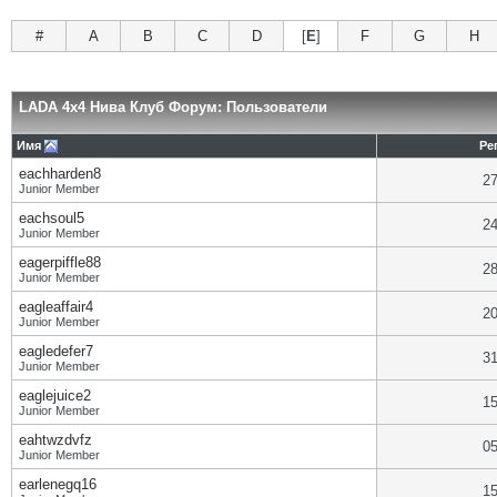
#
A
B
C
D
[
E
]
F
G
H
LADA 4x4 Нива Клуб Форум: Пользователи
Имя
Ре
eachharden8
27
Junior Member
eachsoul5
24
Junior Member
eagerpiffle88
28
Junior Member
eagleaffair4
20
Junior Member
eagledefer7
31
Junior Member
eaglejuice2
15
Junior Member
eahtwzdvfz
05
Junior Member
earlenegq16
15