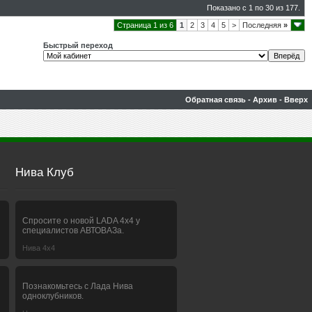
Показано с 1 по 30 из 177.
Страница 1 из 6
1
2
3
4
5
>
Последняя
»
Быстрый переход
Обратная связь
-
Архив
-
Вверх
Нива Клуб
Спросите о новой LADA 4x4 у
специалистов АВТОВАЗа.
Нива 4х4
Познакомьтесь с Лада Нива
одноклубников.