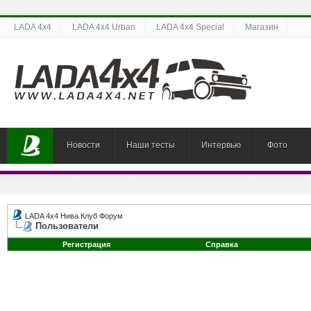
LADA 4x4
LADA 4x4 Urban
LADA 4x4 Special
Магазин
Новости
Наши тесты
Интервью
Фото
LADA 4x4 Нива Клуб Форум
Пользователи
Регистрация
Справка