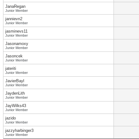
JanaRegan
Junior Member
jannievn2
Junior Member
jasminevs11
Junior Member
Jasonamoxy
Junior Member
Jasoncek
Junior Member
jateriti
Junior Member
JavierBayl
Junior Member
JaydenLith
Junior Member
JayWilks43
Junior Member
jazido
Junior Member
jazzyharbinger3
Junior Member