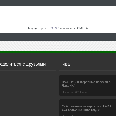
Текущее время:
09:33
. Часовой пояс GMT +4.
оделиться с друзьями
Нива
Важные и интересные новости о
Лада 4х4.
Новости ВАЗ Нива
Собственные материалы о LADA
4x4 только на Нива Клубе.