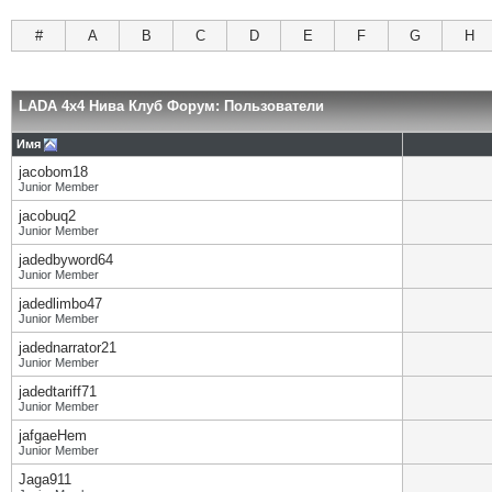
#
A
B
C
D
E
F
G
H
LADA 4x4 Нива Клуб Форум: Пользователи
Имя
jacobom18
Junior Member
jacobuq2
Junior Member
jadedbyword64
Junior Member
jadedlimbo47
Junior Member
jadednarrator21
Junior Member
jadedtariff71
Junior Member
jafgaeHem
Junior Member
Jaga911