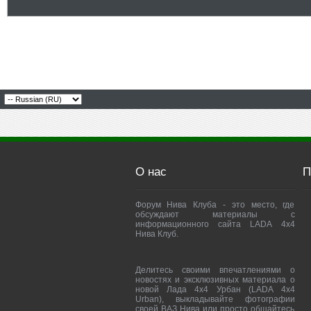
О нас
П
Форум Нива Клуба - это место, где
обсуждают материалы с
информационного сайта LADA 4x4
Нива Клуб.
Делитесь своими впечатлениями о
новостях и эксклюзивных материала о
новой Лада 4х4 Урбан (LADA 4x4
Urban), выкладывайте фотографии
своей ВАЗ Нива или просто общайтесь