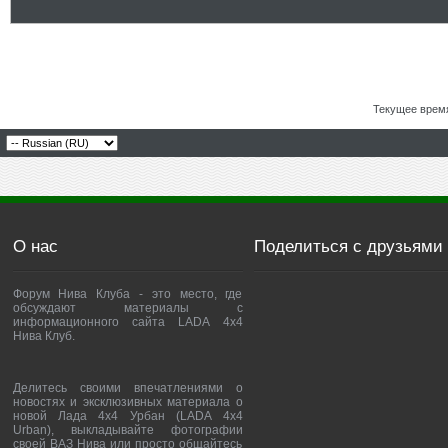
Текущее врем
О нас
Поделиться с друзьями
Форум Нива Клуба - это место, где
обсуждают материалы с
информационного сайта LADA 4x4
Нива Клуб.
Делитесь своими впечатлениями о
новостях и эксклюзивных материала о
новой Лада 4х4 Урбан (LADA 4x4
Urban), выкладывайте фотографии
своей ВАЗ Нива или просто общайтесь