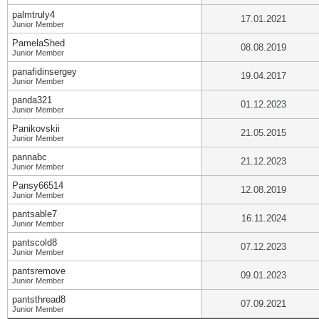
palmtruly4
17.01.2021
Junior Member
PamelaShed
08.08.2019
Junior Member
panafidinsergey
19.04.2017
Junior Member
panda321
01.12.2023
Junior Member
Panikovskii
21.05.2015
Junior Member
pannabc
21.12.2023
Junior Member
Pansy66514
12.08.2019
Junior Member
pantsable7
16.11.2024
Junior Member
pantscold8
07.12.2023
Junior Member
pantsremove
09.01.2023
Junior Member
pantsthread8
07.09.2021
Junior Member