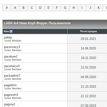
#
A
B
C
D
E
F
G
H
I
J
K
LADA 4x4 Нива Клуб Форум: Пользователи
Имя
Регистрация
pabijy
29.01.2021
Junior Member
pacecrazy3
14.06.2025
Junior Member
pacelure2
18.11.2020
Junior Member
pacetwice3
12.02.2025
Junior Member
packadmit7
04.08.2020
Junior Member
pagebrim
21.10.2023
Junior Member
pagevein3
21.12.2022
Junior Member
pagrovil
07.08.2023