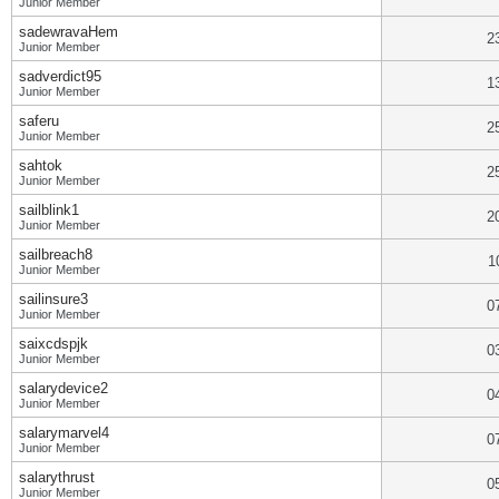
Junior Member
sadewravaHem
2
Junior Member
sadverdict95
1
Junior Member
saferu
2
Junior Member
sahtok
2
Junior Member
sailblink1
2
Junior Member
sailbreach8
1
Junior Member
sailinsure3
0
Junior Member
saixcdspjk
0
Junior Member
salarydevice2
0
Junior Member
salarymarvel4
0
Junior Member
salarythrust
0
Junior Member