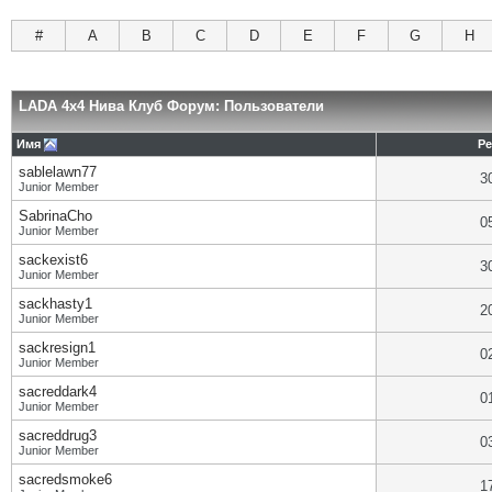
#
A
B
C
D
E
F
G
H
LADA 4x4 Нива Клуб Форум: Пользователи
Имя
Ре
sablelawn77
3
Junior Member
SabrinaCho
0
Junior Member
sackexist6
3
Junior Member
sackhasty1
2
Junior Member
sackresign1
0
Junior Member
sacreddark4
0
Junior Member
sacreddrug3
0
Junior Member
sacredsmoke6
1