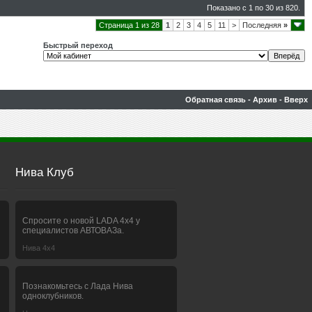
Показано с 1 по 30 из 820.
Страница 1 из 28
1
2
3
4
5
11
>
Последняя
»
Быстрый переход
Обратная связь
-
Архив
-
Вверх
Нива Клуб
Спросите о новой LADA 4x4 у
специалистов АВТОВАЗа.
Нива 4х4
Познакомьтесь с Лада Нива
одноклубников.