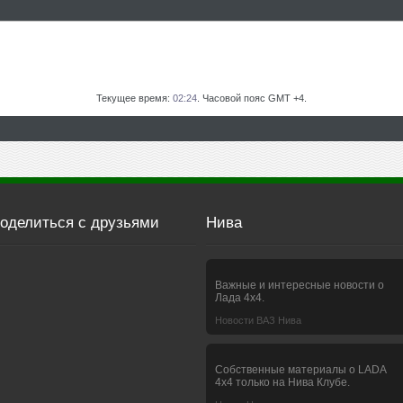
Текущее время:
02:24
. Часовой пояс GMT +4.
оделиться с друзьями
Нива
Важные и интересные новости о
Лада 4х4.
Новости ВАЗ Нива
Собственные материалы о LADA
4x4 только на Нива Клубе.