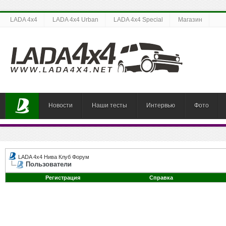
LADA 4x4
LADA 4x4 Urban
LADA 4x4 Special
Магазин
Новости
Наши тесты
Интервью
Фото
LADA 4x4 Нива Клуб Форум
Пользователи
Регистрация
Справка