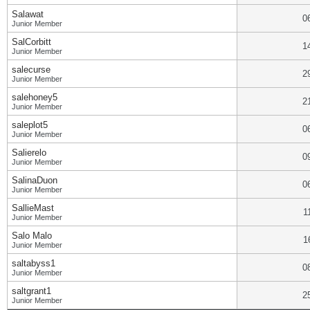
Salawat
0
Junior Member
SalCorbitt
1
Junior Member
salecurse
2
Junior Member
salehoney5
2
Junior Member
saleplot5
0
Junior Member
Salierelo
0
Junior Member
SalinaDuon
0
Junior Member
SallieMast
1
Junior Member
Salo Malo
1
Junior Member
saltabyss1
0
Junior Member
saltgrant1
2
Junior Member