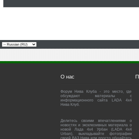
О нас
П
Форум Нива Клуба - это место, где
обсуждают материалы с
информационного сайта LADA 4x4
Нива Клуб.
Делитесь своими впечатлениями о
новостях и эксклюзивных материала о
новой Лада 4х4 Урбан (LADA 4x4
Urban), выкладывайте фотографии
своей ВАЗ Нива или просто общайтесь