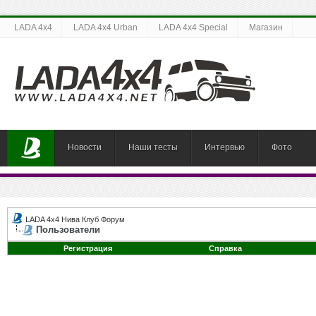
LADA 4x4
LADA 4x4 Urban
LADA 4x4 Special
Магазин
Новости
Наши тесты
Интервью
Фото
LADA 4x4 Нива Клуб Форум
Пользователи
Регистрация
Справка