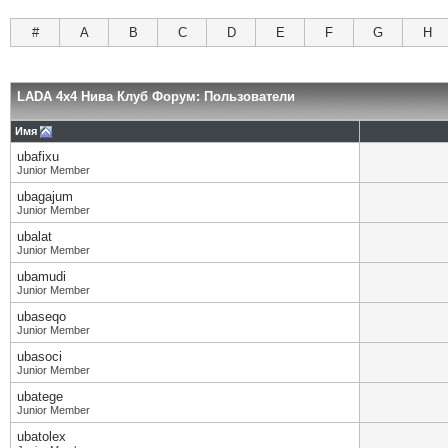
#
A
B
C
D
E
F
G
H
LADA 4x4 Нива Клуб Форум: Пользователи
Имя
ubafixu
Junior Member
ubagajum
Junior Member
ubalat
Junior Member
ubamudi
Junior Member
ubaseqo
Junior Member
ubasoci
Junior Member
ubatege
Junior Member
ubatolex