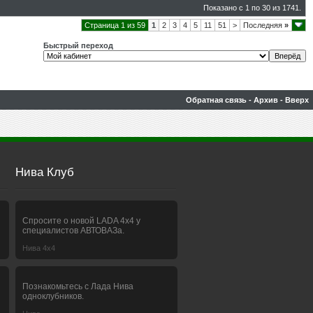
Показано с 1 по 30 из 1741.
Страница 1 из 59
1
2
3
4
5
11
51
>
Последняя
»
Быстрый переход
Обратная связь
-
Архив
-
Вверх
Нива Клуб
Спросите о новой LADA 4x4 у
специалистов АВТОВАЗа.
Нива 4х4
Познакомьтесь с Лада Нива
одноклубников.