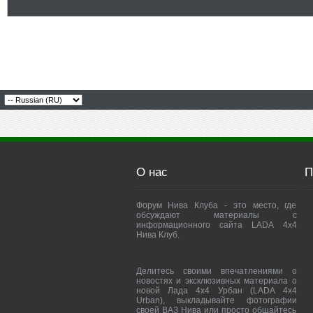
О нас
П
Форум Нива Клуба - это место, где
обсуждают материалы с
информационного сайта LADA 4x4
Нива Клуб.
Делитесь своими впечатлениями о
новостях и эксклюзивных материала о
новой Лада 4х4 Урбан (LADA 4x4
Urban), выкладывайте фотографии
своей ВАЗ Нива или просто общайтесь