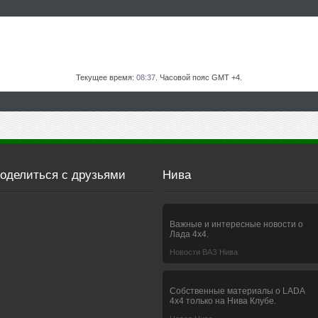
Текущее время:
08:37
. Часовой пояс GMT +4.
оделиться с друзьями
Нива
Важные и интересные новости о
Лада 4х4.
Новости ВАЗ Нива
Собственные материалы о LADA
4x4 только на Нива Клубе.