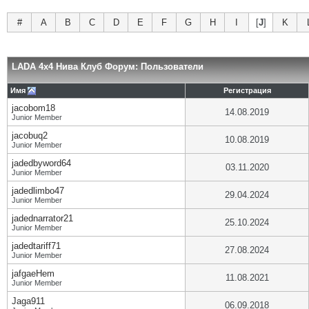
#
A
B
C
D
E
F
G
H
I
[
J
]
K
LADA 4x4 Нива Клуб Форум: Пользователи
Имя
Регистрация
jacobom18
14.08.2019
Junior Member
jacobuq2
10.08.2019
Junior Member
jadedbyword64
03.11.2020
Junior Member
jadedlimbo47
29.04.2024
Junior Member
jadednarrator21
25.10.2024
Junior Member
jadedtariff71
27.08.2024
Junior Member
jafgaeHem
11.08.2021
Junior Member
Jaga911
06.09.2018