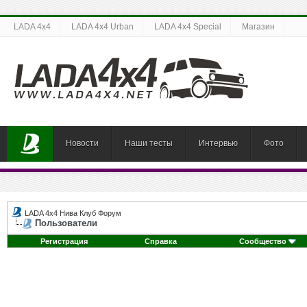
LADA 4x4
LADA 4x4 Urban
LADA 4x4 Special
Магазин
Новости
Наши тесты
Интервью
Фото
LADA 4x4 Нива Клуб Форум
Пользователи
Регистрация
Справка
Сообщество