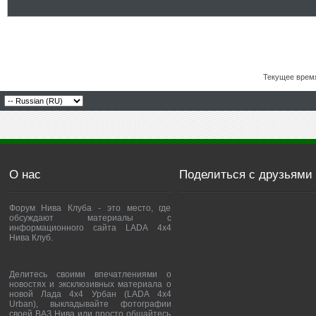
Текущее врем
О нас
Поделиться с друзьями
Форум Нива Клуба - это место, где
обсуждают материалы с
информационного сайта LADA 4x4
Нива Клуб.
Делитесь своими впечатлениями о
новостях и эксклюзивных материала о
новой Лада 4х4 Урбан (LADA 4x4
Urban), выкладывайте фотографии
своей ВАЗ Нива или просто общайтесь