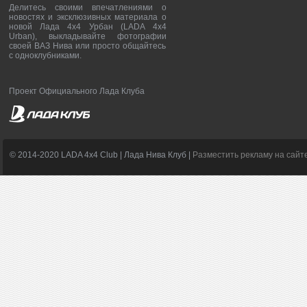
Делитесь своими впечатлениями о
новостях и эксклюзивных материала о
новой Лада 4х4 Урбан (LADA 4x4
Urban), выкладывайте фотографии
своей ВАЗ Нива или просто общайтесь
с одноклубниками.
Проект Официального Лада Клуба
© 2014-2020 LADA 4x4 Club | Лада Нива Клуб |
Разместить рекламу на сайт