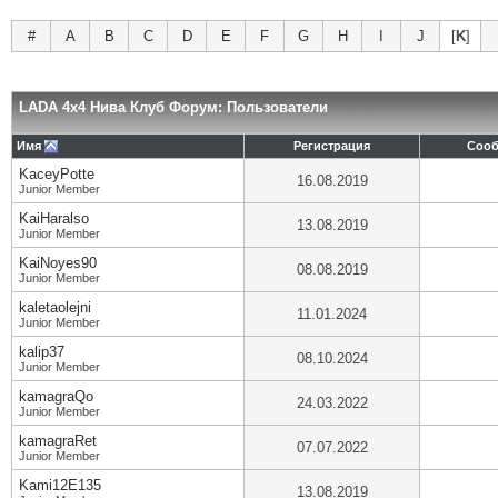
#
A
B
C
D
E
F
G
H
I
J
[
K
]
LADA 4x4 Нива Клуб Форум: Пользователи
Имя
Регистрация
Соо
KaceyPotte
16.08.2019
Junior Member
KaiHaralso
13.08.2019
Junior Member
KaiNoyes90
08.08.2019
Junior Member
kaletaolejni
11.01.2024
Junior Member
kalip37
08.10.2024
Junior Member
kamagraQo
24.03.2022
Junior Member
kamagraRet
07.07.2022
Junior Member
Kami12E135
13.08.2019