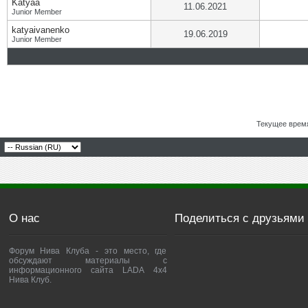
Katyaa
11.06.2021
Junior Member
katyaivanenko
19.06.2019
Junior Member
Текущее врем
О нас
Поделиться с друзьями
Форум Нива Клуба - это место, где
обсуждают материалы с
информационного сайта LADA 4x4
Нива Клуб.