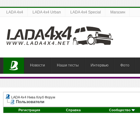
LADA 4x4
LADA 4x4 Urban
LADA 4x4 Special
Магазин
Новости
Наши тесты
Интервью
Фото
LADA 4x4 Нива Клуб Форум
Пользователи
Регистрация
Справка
Сообщество