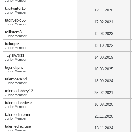
Junior Member
tacitwriter16
12.11.2020
Junior Member
tackyepic56
17.02.2021
Junior Member
tailintent3
12.03.2023
Junior Member
tailurge5
13.10.2022
Junior Member
Taj19W633
14.08.2019
Junior Member
tajqnqkpny
10.03.2025
Junior Member
talentdetain4
18.09.2024
Junior Member
talentedabbey12
25.02.2021
Junior Member
talentedhardwar
10.08.2020
Junior Member
talentedintermi
21.11.2020
Junior Member
talentedrecluse
13.11.2024
Junior Member