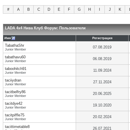
#
A
B
C
D
E
F
G
H
I
J
K
LADA 4x4 Нива Клуб Форум: Пользователи
Имя
Регистрация
TabathaShr
07.08.2019
Junior Member
tabathavu60
06.08.2019
Junior Member
taboohitch91
11.09.2024
Junior Member
taciiydran
27.11.2024
Junior Member
tacitbelfry86
20.06.2025
Junior Member
tacitdye42
19.10.2020
Junior Member
tacitpiffle75
20.02.2024
Junior Member
tacittimetable8
26.07.2021