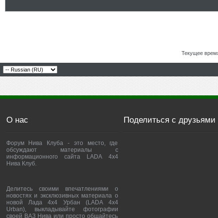
Текущее врем
О нас
Поделиться с друзьями
Форум Нива Клуба - это место, где
обсуждают материалы с
информационного сайта LADA 4x4
Нива Клуб.
Делитесь своими впечатлениями о
новостях и эксклюзивных материала о
новой Лада 4х4 Урбан (LADA 4x4
Urban), выкладывайте фотографии
своей ВАЗ Нива или просто общайтесь