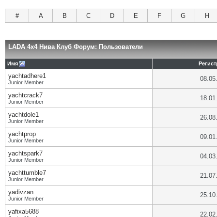
#
A
B
C
D
E
F
G
H
LADA 4x4 Нива Клуб Форум: Пользователи
Имя
Регист
yachtadhere1
08.05
Junior Member
yachtcrack7
18.01
Junior Member
yachtdole1
26.08
Junior Member
yachtprop
09.01
Junior Member
yachtspark7
04.03
Junior Member
yachttumble7
21.07
Junior Member
yadivzan
25.10
Junior Member
yafixa5688
22.02