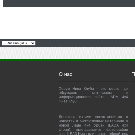
О нас
П
Форум Нива Клуба - это место, где
обсуждают материалы с
информационного сайта LADA 4x4
Нива Клуб.
Делитесь своими впечатлениями о
новостях и эксклюзивных материала о
новой Лада 4х4 Урбан (LADA 4x4
Urban), выкладывайте фотографии
своей ВАЗ Нива или просто общайтесь