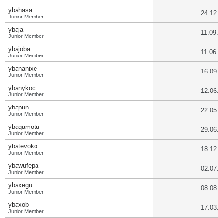
ybahasa
24.12
Junior Member
ybaja
11.09
Junior Member
ybajoba
11.06
Junior Member
ybananixe
16.09
Junior Member
ybanykoc
12.06
Junior Member
ybapun
22.05
Junior Member
ybaqamotu
29.06
Junior Member
ybatevoko
18.12
Junior Member
ybawufepa
02.07
Junior Member
ybaxegu
08.08
Junior Member
ybaxob
17.03
Junior Member