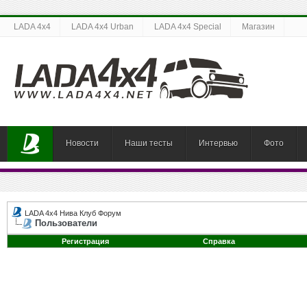
LADA 4x4
LADA 4x4 Urban
LADA 4x4 Special
Магазин
Новости
Наши тесты
Интервью
Фото
LADA 4x4 Нива Клуб Форум
Пользователи
Регистрация
Справка