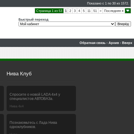
Показано с 1 по 30 из 1572.
Страница 1 из 53
1
2
3
4
5
11
51
>
Последняя
»
Быстрый переход
Обратная связь
-
Архив
-
Вверх
Нива Клуб
Спросите о новой LADA 4x4 у
специалистов АВТОВАЗа.
Нива 4х4
Познакомьтесь с Лада Нива
одноклубников.