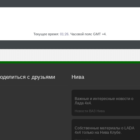
Текущее время:
01:26
. Часовой пояс GMT +4.
оделиться с друзьями
Нива
Важные и интересные новости о
Лада 4х4.
Новости ВАЗ Нива
Собственные материалы о LADA
4x4 только на Нива Клубе.