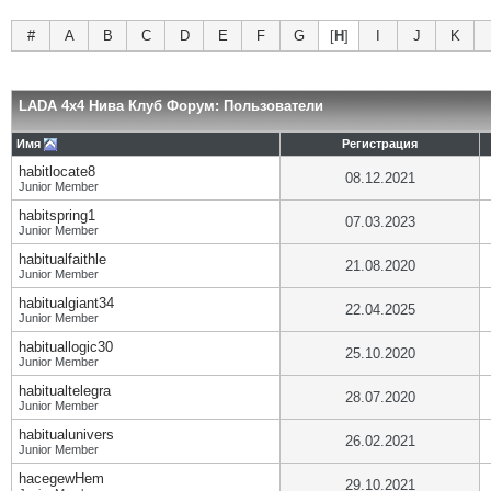
#
A
B
C
D
E
F
G
[
H
]
I
J
K
LADA 4x4 Нива Клуб Форум: Пользователи
Имя
Регистрация
habitlocate8
08.12.2021
Junior Member
habitspring1
07.03.2023
Junior Member
habitualfaithle
21.08.2020
Junior Member
habitualgiant34
22.04.2025
Junior Member
habituallogic30
25.10.2020
Junior Member
habitualtelegra
28.07.2020
Junior Member
habitualunivers
26.02.2021
Junior Member
hacegewHem
29.10.2021