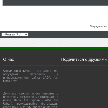
Текущее врем
О нас
Поделиться с друзьями
Форум Нива Клуба - это место, где
обсуждают материалы с
информационного сайта LADA 4x4
Нива Клуб.
Делитесь своими впечатлениями о
новостях и эксклюзивных материала о
новой Лада 4х4 Урбан (LADA 4x4
Urban), выкладывайте фотографии
своей ВАЗ Нива или просто общайтесь