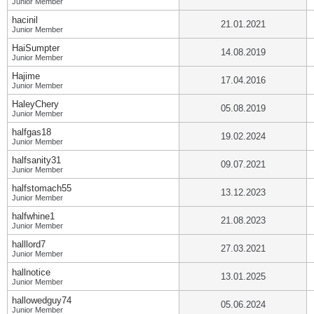
Junior Member
hacinil
21.01.2021
Junior Member
HaiSumpter
14.08.2019
Junior Member
Hajime
17.04.2016
Junior Member
HaleyChery
05.08.2019
Junior Member
halfgas18
19.02.2024
Junior Member
halfsanity31
09.07.2021
Junior Member
halfstomach55
13.12.2023
Junior Member
halfwhine1
21.08.2023
Junior Member
halllord7
27.03.2021
Junior Member
hallnotice
13.01.2025
Junior Member
hallowedguy74
05.06.2024
Junior Member