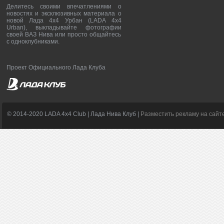
Делитесь своими впечатлениями о
новостях и эксклюзивных материала о
новой Лада 4х4 Урбан (LADA 4x4
Urban), выкладывайте фотографии
своей ВАЗ Нива или просто общайтесь
с одноклубниками.
Проект Официального Лада Клуба
© 2014-2020 LADA 4x4 Club | Лада Нива Клуб |
Разместить рекламу на сайт