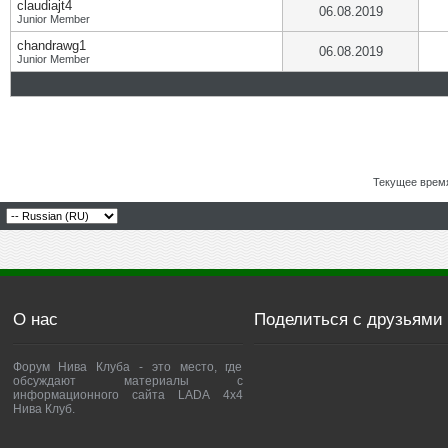
claudiajt4
06.08.2019
Junior Member
chandrawg1
06.08.2019
Junior Member
Текущее врем
О нас
Поделиться с друзьями
Форум Нива Клуба - это место, где
обсуждают материалы с
информационного сайта LADA 4x4
Нива Клуб.