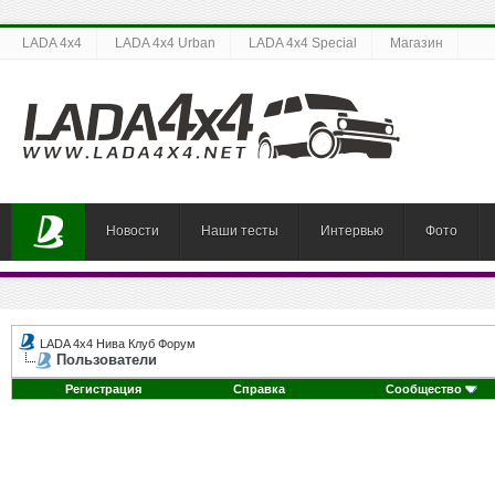
LADA 4x4
LADA 4x4 Urban
LADA 4x4 Special
Магазин
Новости
Наши тесты
Интервью
Фото
LADA 4x4 Нива Клуб Форум
Пользователи
Регистрация
Справка
Сообщество