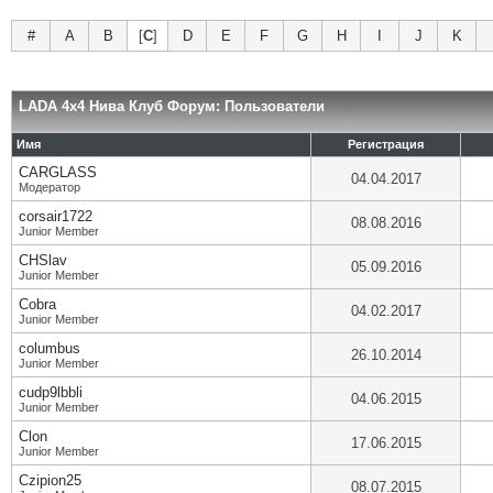
#
A
B
[
C
]
D
E
F
G
H
I
J
K
LADA 4x4 Нива Клуб Форум: Пользователи
Имя
Регистрация
CARGLASS
04.04.2017
Модератор
corsair1722
08.08.2016
Junior Member
CHSlav
05.09.2016
Junior Member
Cobra
04.02.2017
Junior Member
columbus
26.10.2014
Junior Member
cudp9lbbli
04.06.2015
Junior Member
Clon
17.06.2015
Junior Member
Czipion25
08.07.2015