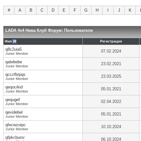
#
A
B
C
D
E
F
G
H
I
J
K
LADA 4x4 Нива Клуб Форум: Пользователи
Имя
Регистрация
q8c2uia5
07.02.2024
Junior Member
qatebebe
23.02.2021
Junior Member
qcczfbrpqs
23.03.2025
Junior Member
qeqocikid
05.01.2021
Junior Member
qequgef
02.04.2022
Junior Member
qevidebel
05.01.2021
Junior Member
qfecwzoipc
10.10.2024
Junior Member
qfpkcbursr
06.10.2024