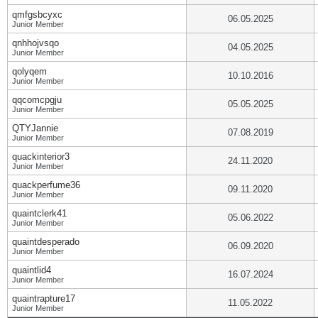
qmfgsbcyxc
06.05.2025
Junior Member
qnhhojvsqo
04.05.2025
Junior Member
qolyqem
10.10.2016
Junior Member
qqcomcpgju
05.05.2025
Junior Member
QTYJannie
07.08.2019
Junior Member
quackinterior3
24.11.2020
Junior Member
quackperfume36
09.11.2020
Junior Member
quaintclerk41
05.06.2022
Junior Member
quaintdesperado
06.09.2020
Junior Member
quaintlid4
16.07.2024
Junior Member
quaintrapture17
11.05.2022
Junior Member