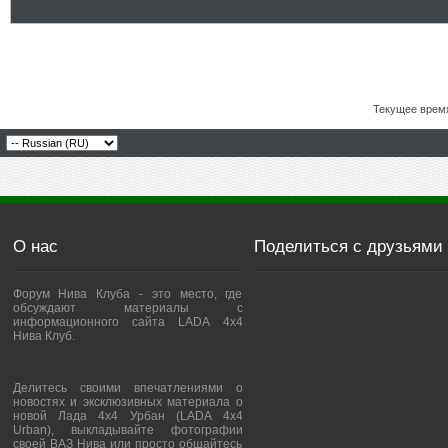
Текущее врем
О нас
Поделиться с друзьями
Форум Нива Клуба - это место, где
обсуждают материалы с
информационного сайта LADA 4x4
Нива Клуб.
Делитесь своими впечатлениями о
новостях и эксклюзивных материала о
новой Лада 4х4 Урбан (LADA 4x4
Urban), выкладывайте фотографии
своей ВАЗ Нива или просто общайтесь