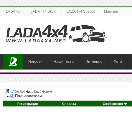
LADA 4x4
LADA 4x4 Urban
LADA 4x4 Special
Магазин
Новости
Наши тесты
Интервью
Фото
LADA 4x4 Нива Клуб Форум
Пользователи
Регистрация
Справка
Сообщество