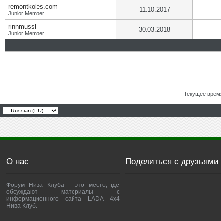
remontkoles.com
11.10.2017
Junior Member
rinnmussl
30.03.2018
Junior Member
Текущее врем
О нас
Поделиться с друзьями
Форум Нива Клуба - это место, где
обсуждают материалы с
информационного сайта LADA 4x4
Нива Клуб.