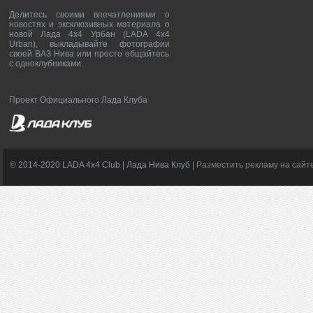
Делитесь своими впечатлениями о
новостях и эксклюзивных материала о
новой Лада 4х4 Урбан (LADA 4x4
Urban), выкладывайте фотографии
своей ВАЗ Нива или просто общайтесь
с одноклубниками.
Проект Официального Лада Клуба
© 2014-2020 LADA 4x4 Club | Лада Нива Клуб |
Разместить рекламу на сайт