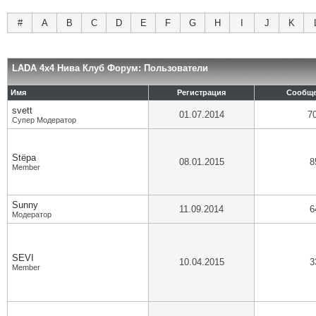
#
A
B
C
D
E
F
G
H
I
J
K
LADA 4x4 Нива Клуб Форум: Пользователи
Имя
Регистрация
Сообщ
svett
01.07.2014
7
Супер Модератор
Stёpa
08.01.2015
8
Member
Sunny
11.09.2014
6
Модератор
SEVI
10.04.2015
3
Member