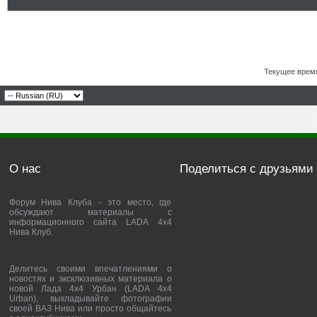
Текущее врем
О нас
Поделиться с друзьями
Форум Нива Клуба - это место, где
обсуждают материалы с
информационного сайта LADA 4x4
Нива Клуб.
Делитесь своими впечатлениями о
новостях и эксклюзивных материала о
новой Лада 4х4 Урбан (LADA 4x4
Urban), выкладывайте фотографии
своей ВАЗ Нива или просто общайтесь