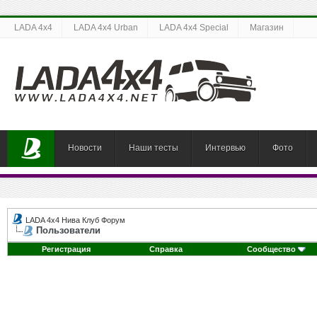
LADA 4x4
LADA 4x4 Urban
LADA 4x4 Special
Магазин
Новости
Наши тесты
Интервью
Фото
LADA 4x4 Нива Клуб Форум
Пользователи
Регистрация
Справка
Сообщество