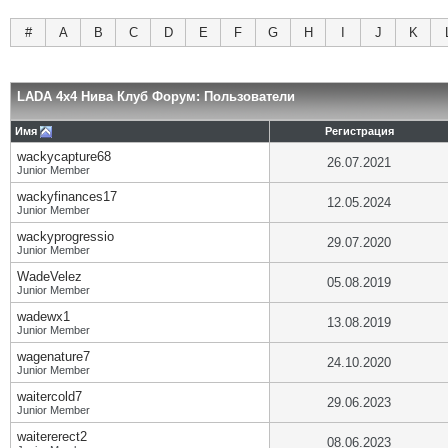
#
A
B
C
D
E
F
G
H
I
J
K
LADA 4x4 Нива Клуб Форум: Пользователи
Имя
Регистрация
wackycapture68
26.07.2021
Junior Member
wackyfinances17
12.05.2024
Junior Member
wackyprogressio
29.07.2020
Junior Member
WadeVelez
05.08.2019
Junior Member
wadewx1
13.08.2019
Junior Member
wagenature7
24.10.2020
Junior Member
waitercold7
29.06.2023
Junior Member
waitererect2
08.06.2023