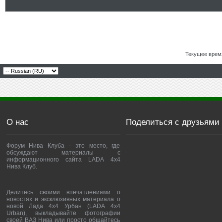
Текущее врем
О нас
Поделиться с друзьями
Форум Нива Клуба - это место, где
обсуждают материалы с
информационного сайта LADA 4x4
Нива Клуб.
Делитесь своими впечатлениями о
новостях и эксклюзивных материала о
новой Лада 4х4 Урбан (LADA 4x4
Urban), выкладывайте фотографии
своей ВАЗ Нива или просто общайтесь