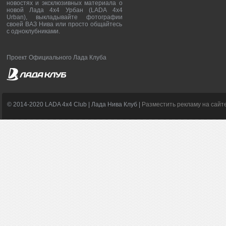
новостях и эксклюзивных материала о
новой Лада 4х4 Урбан (LADA 4x4
Urban), выкладывайте фотографии
своей ВАЗ Нива или просто общайтесь
с одноклубниками.
Проект Официального Лада Клуба
© 2014-2020 LADA 4x4 Club | Лада Нива Клуб |
Разместить рекламу на сайт