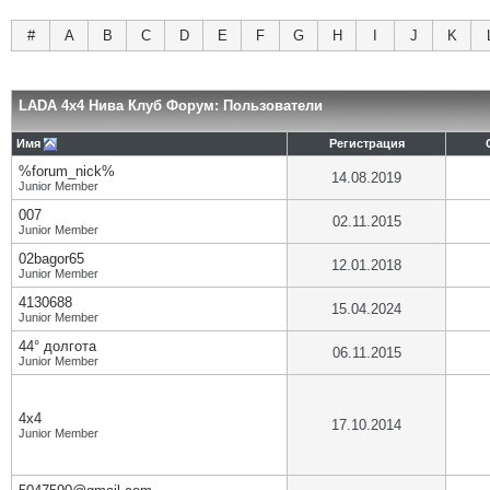
#
A
B
C
D
E
F
G
H
I
J
K
LADA 4x4 Нива Клуб Форум: Пользователи
Имя
Регистрация
%forum_nick%
14.08.2019
Junior Member
007
02.11.2015
Junior Member
02bagor65
12.01.2018
Junior Member
4130688
15.04.2024
Junior Member
44° долгота
06.11.2015
Junior Member
4х4
17.10.2014
Junior Member