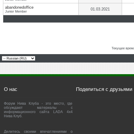
abandonedoffice
01.03.2021
Junior Member
Текущее врем
О нас
Поделиться с друзьями
Форум Нива Клуба - это место, где
обсуждают материалы с
информационного сайта LADA 4x4
Нива Клуб.
Делитесь своими впечатлениями о