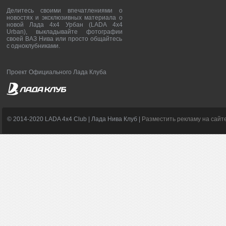
Делитесь своими впечатлениями о
новостях и эксклюзивных материала о
новой Лада 4х4 Урбан (LADA 4x4
Urban), выкладывайте фотографии
своей ВАЗ Нива или просто общайтесь
с одноклубниками.
Проект Официального Лада Клуба
© 2014-2020 LADA 4x4 Club | Лада Нива Клуб |
Разместить рекламу на сайт