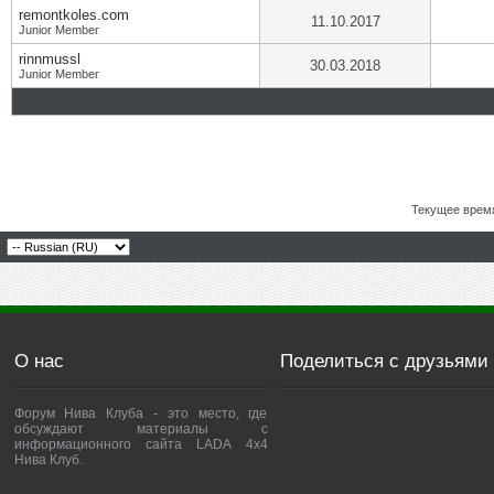
remontkoles.com
11.10.2017
Junior Member
rinnmussl
30.03.2018
Junior Member
Текущее врем
О нас
Поделиться с друзьями
Форум Нива Клуба - это место, где
обсуждают материалы с
информационного сайта LADA 4x4
Нива Клуб.