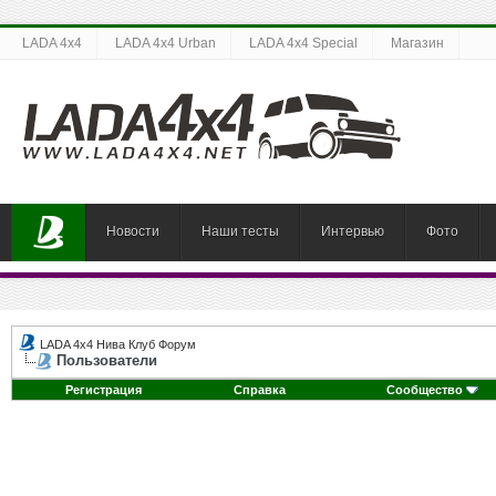
LADA 4x4
LADA 4x4 Urban
LADA 4x4 Special
Магазин
Новости
Наши тесты
Интервью
Фото
LADA 4x4 Нива Клуб Форум
Пользователи
Регистрация
Справка
Сообщество