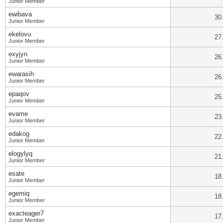
Junior Member
ewibava
30
Junior Member
ekelovu
27
Junior Member
exyjyn
26
Junior Member
ewarasih
26
Junior Member
epaqov
25
Junior Member
evame
23
Junior Member
edakog
22
Junior Member
elogylyq
21
Junior Member
esate
18
Junior Member
egemiq
18
Junior Member
exacteager7
17
Junior Member