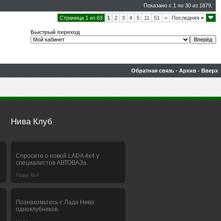
Показано с 1 по 30 из 1879.
Страница 1 из 63
1
2
3
4
5
11
51
>
Последняя
»
Быстрый переход
Обратная связь
-
Архив
-
Вверх
Нива Клуб
Спросите о новой LADA 4x4 у
специалистов АВТОВАЗа.
Нива 4х4
Познакомьтесь с Лада Нива
одноклубников.