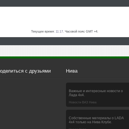
Текущее время:
11:17
. Часовой пояс GMT +4.
оделиться с друзьями
Нива
Важные и интересные новости о
Лада 4х4.
Новости ВАЗ Нива
Собственные материалы о LADA
4x4 только на Нива Клубе.