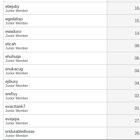
ebejuby
16
Junior Member
egedafojo
15
Junior Member
ewaduxo
14
Junior Member
elicah
08
Junior Member
ehuhuqa
06
Junior Member
enukacug
04
Junior Member
ejibuxy
04
Junior Member
erefisy
02
Junior Member
exacttank7
01
Junior Member
evejepa
27
Junior Member
endurablediseas
26
Junior Member