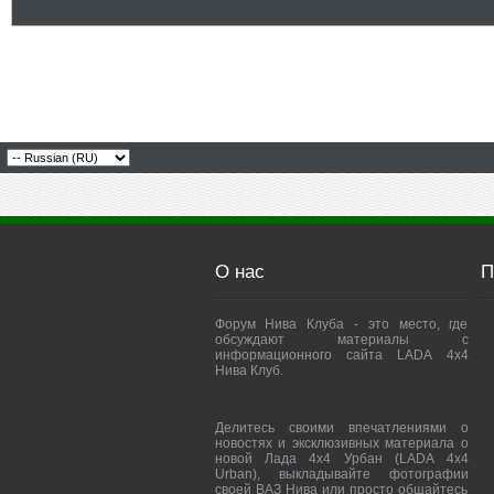
О нас
П
Форум Нива Клуба - это место, где
обсуждают материалы с
информационного сайта LADA 4x4
Нива Клуб.
Делитесь своими впечатлениями о
новостях и эксклюзивных материала о
новой Лада 4х4 Урбан (LADA 4x4
Urban), выкладывайте фотографии
своей ВАЗ Нива или просто общайтесь