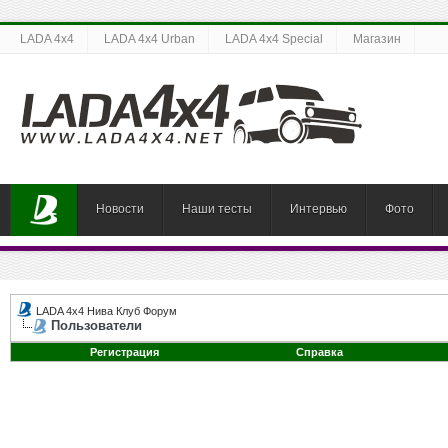
LADA 4x4
LADA 4x4 Urban
LADA 4x4 Special
Магазин
Новости
Наши тесты
Интервью
Фото
LADA 4x4 Нива Клуб Форум
Пользователи
Регистрация
Справка