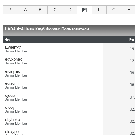
#
A
B
C
D
[
E
]
F
G
H
LADA 4x4 Нива Клуб Форум: Пользователи
Имя
Рег
Evgenytr
19
Junior Member
egyxohax
12
Junior Member
erusymo
09
Junior Member
edisomi
08
Junior Member
ejuqix
07
Junior Member
efopy
02
Junior Member
ebyhoko
02
Junior Member
elexype
02