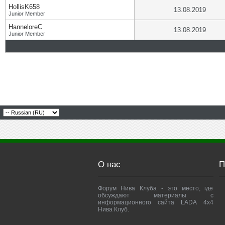
HollisK658
13.08.2019
Junior Member
HanneloreC
13.08.2019
Junior Member
О нас
П
Форум Нива Клуба - это место, где
обсуждают материалы с
информационного сайта LADA 4x4
Нива Клуб.