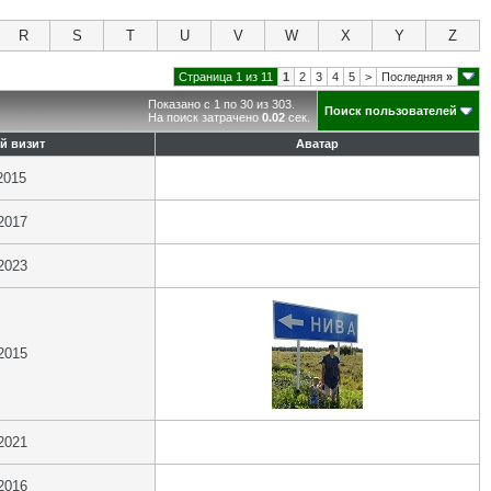
R
S
T
U
V
W
X
Y
Z
Страница 1 из 11
1
2
3
4
5
>
Последняя
»
Показано с 1 по 30 из 303.
Поиск пользователей
На поиск затрачено
0.02
сек.
й визит
Аватар
2015
2017
2023
2015
2021
2016