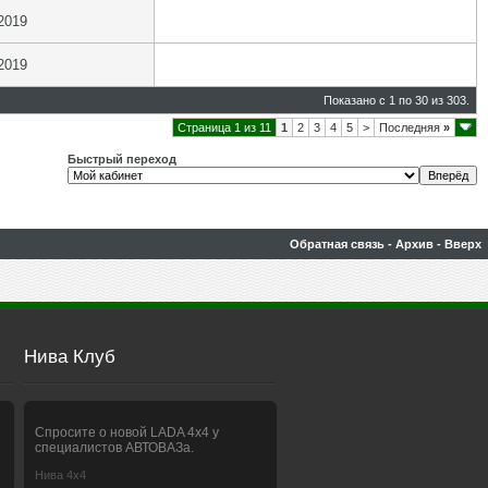
2019
2019
Показано с 1 по 30 из 303.
Страница 1 из 11
1
2
3
4
5
>
Последняя
»
Быстрый переход
Обратная связь
-
Архив
-
Вверх
Нива Клуб
Спросите о новой LADA 4x4 у
специалистов АВТОВАЗа.
Нива 4х4