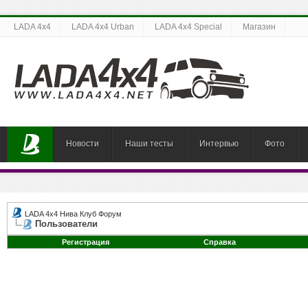
LADA 4x4
LADA 4x4 Urban
LADA 4x4 Special
Магазин
Новости
Наши тесты
Интервью
Фото
LADA 4x4 Нива Клуб Форум
Пользователи
Регистрация
Справка