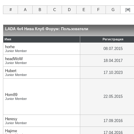
#
A
B
C
D
E
F
G
[
H
]
LADA 4x4 Нива Клуб Форум: Пользователи
Имя
Регистрация
horhe
08.07.2015
Junior Member
headWoW
18.04.2017
Junior Member
Hubert
17.10.2023
Junior Member
Hom89
22.05.2015
Junior Member
Heresy
17.09.2016
Junior Member
Hajime
17.04.2016