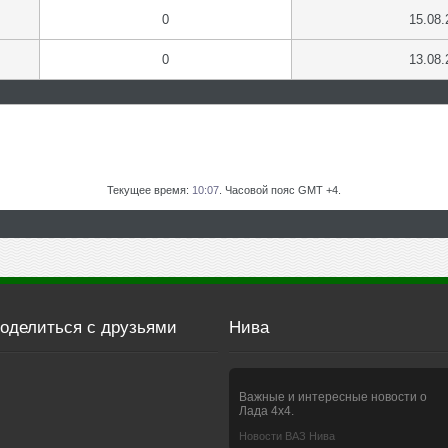
0
15.08.
0
13.08.
Текущее время:
10:07
. Часовой пояс GMT +4.
оделиться с друзьями
Нива
Важные и интересные новости о
Лада 4х4.
Новости ВАЗ Нива