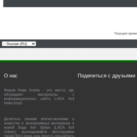
Текущее врем
О нас
Поделиться с друзьями
Форум Нива Клуба - это место, где
обсуждают материалы с
информационного сайта LADA 4x4
Нива Клуб.
Делитесь своими впечатлениями о
новостях и эксклюзивных материала о
новой Лада 4х4 Урбан (LADA 4x4
Urban), выкладывайте фотографии
своей ВАЗ Нива или просто общайтесь