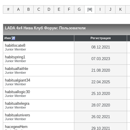
#
A
B
C
D
E
F
G
[
H
]
I
J
K
LADA 4x4 Нива Клуб Форум: Пользователи
Имя
Регистрация
habitlocate8
08.12.2021
Junior Member
habitspring1
07.03.2023
Junior Member
habitualfaithle
21.08.2020
Junior Member
habitualgiant34
22.04.2025
Junior Member
habituallogic30
25.10.2020
Junior Member
habitualtelegra
28.07.2020
Junior Member
habitualunivers
26.02.2021
Junior Member
hacegewHem
29.10.2021