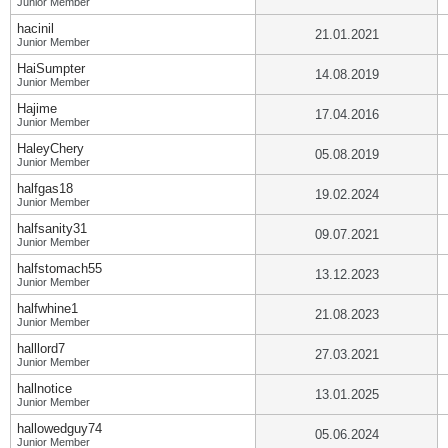
Junior Member
hacinil
21.01.2021
Junior Member
HaiSumpter
14.08.2019
Junior Member
Hajime
17.04.2016
Junior Member
HaleyChery
05.08.2019
Junior Member
halfgas18
19.02.2024
Junior Member
halfsanity31
09.07.2021
Junior Member
halfstomach55
13.12.2023
Junior Member
halfwhine1
21.08.2023
Junior Member
halllord7
27.03.2021
Junior Member
hallnotice
13.01.2025
Junior Member
hallowedguy74
05.06.2024
Junior Member