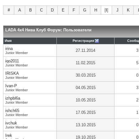
#
A
B
C
D
E
F
G
H
[
I
]
J
K
LADA 4x4 Нива Клуб Форум: Пользователи
Имя
Регистрация
Сообщ
irina
27.11.2014
3
Junior Member
iqo2011
11.02.2015
5
Junior Member
IRISKA
30.03.2015
0
Junior Member
Ivan-P
04.05.2015
3
Junior Member
izhpbl6a
10.05.2015
2
Junior Member
ishch65
17.05.2015
1
Junior Member
ivchuk
13.10.2015
0
Junior Member
Irek
19.10.2015
0