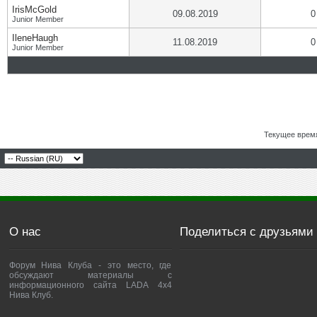
IrisMcGold
09.08.2019
0
Junior Member
IleneHaugh
11.08.2019
0
Junior Member
Текущее врем
О нас
Поделиться с друзьями
Форум Нива Клуба - это место, где
обсуждают материалы с
информационного сайта LADA 4x4
Нива Клуб.