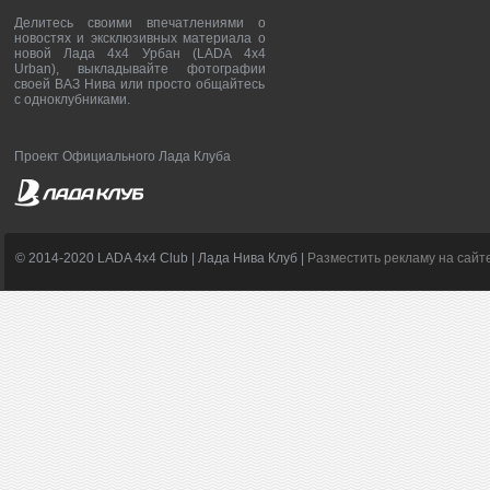
Делитесь своими впечатлениями о
новостях и эксклюзивных материала о
новой Лада 4х4 Урбан (LADA 4x4
Urban), выкладывайте фотографии
своей ВАЗ Нива или просто общайтесь
с одноклубниками.
Проект Официального Лада Клуба
© 2014-2020 LADA 4x4 Club | Лада Нива Клуб |
Разместить рекламу на сайт