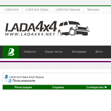
LADA 4x4
LADA 4x4 Urban
LADA 4x4 Special
Магазин
Новости
Наши тесты
Интервью
Фото
LADA 4x4 Нива Клуб Форум
Пользователи
Регистрация
Справка
Сообщество