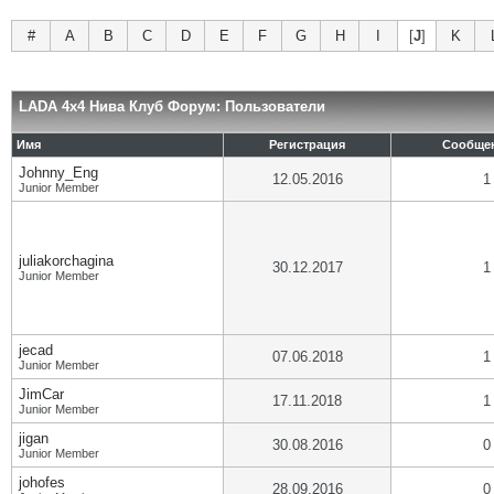
#
A
B
C
D
E
F
G
H
I
[
J
]
K
LADA 4x4 Нива Клуб Форум: Пользователи
Имя
Регистрация
Сообще
Johnny_Eng
12.05.2016
1
Junior Member
juliakorchagina
30.12.2017
1
Junior Member
jecad
07.06.2018
1
Junior Member
JimCar
17.11.2018
1
Junior Member
jigan
30.08.2016
0
Junior Member
johofes
28.09.2016
0