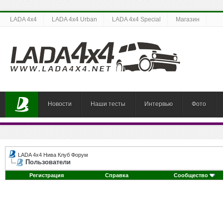
LADA 4x4
LADA 4x4 Urban
LADA 4x4 Special
Магазин
Новости
Наши тесты
Интервью
Фото
LADA 4x4 Нива Клуб Форум
Пользователи
Регистрация
Справка
Сообщество