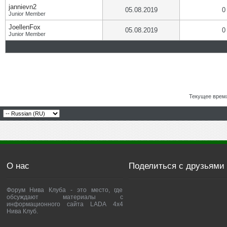
jannievn2
05.08.2019
0
Junior Member
JoellenFox
05.08.2019
0
Junior Member
Текущее врем
О нас
Поделиться с друзьями
Форум Нива Клуба - это место, где
обсуждают материалы с
информационного сайта LADA 4x4
Нива Клуб.