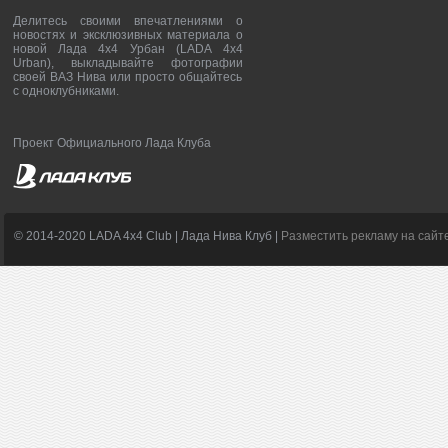
Делитесь своими впечатлениями о
новостях и эксклюзивных материала о
новой Лада 4х4 Урбан (LADA 4x4
Urban), выкладывайте фотографии
своей ВАЗ Нива или просто общайтесь
с одноклубниками.
Проект Официального Лада Клуба
© 2014-2020 LADA 4x4 Club | Лада Нива Клуб |
Разместить рекламу на сайт