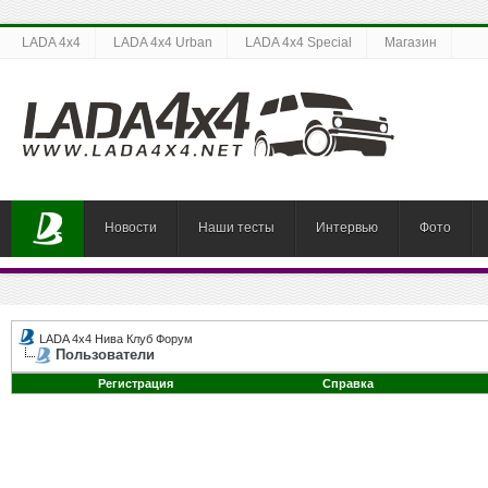
LADA 4x4
LADA 4x4 Urban
LADA 4x4 Special
Магазин
Новости
Наши тесты
Интервью
Фото
LADA 4x4 Нива Клуб Форум
Пользователи
Регистрация
Справка