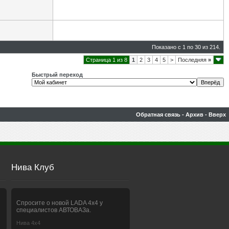
Показано с 1 по 30 из 214.
Страница 1 из 8
1
2
3
4
5
>
Последняя
»
Быстрый переход
Обратная связь
-
Архив
-
Вверх
Нива Клуб
Спросите о новой LADA 4x4 у
специалистов АВТОВАЗа.
Нива 4х4