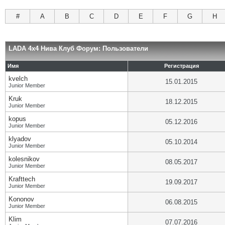
#
A
B
C
D
E
F
G
H
LADA 4x4 Нива Клуб Форум: Пользователи
Имя
Регистрация
kvelch
15.01.2015
Junior Member
Kruk
18.12.2015
Junior Member
kopus
05.12.2016
Junior Member
klyadov
05.10.2014
Junior Member
kolesnikov
08.05.2017
Junior Member
Krafttech
19.09.2017
Junior Member
Kononov
06.08.2015
Junior Member
Klim
07.07.2016