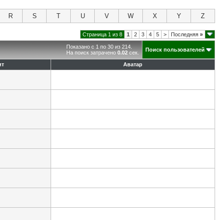
R
S
T
U
V
W
X
Y
Z
Страница 1 из 8
1
2
3
4
5
>
Последняя
»
Показано с 1 по 30 из 214.
Поиск пользователей
На поиск затрачено
0.02
сек.
ит
Аватар