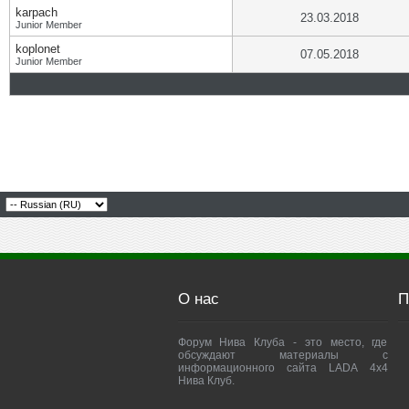
karpach
23.03.2018
Junior Member
koplonet
07.05.2018
Junior Member
О нас
П
Форум Нива Клуба - это место, где
обсуждают материалы с
информационного сайта LADA 4x4
Нива Клуб.