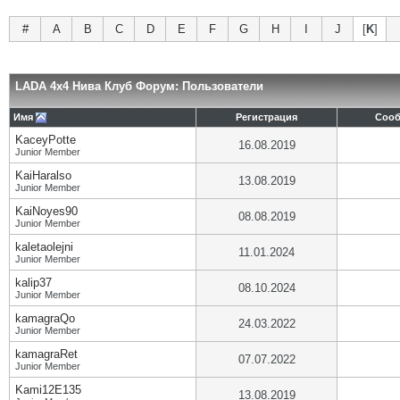
#
A
B
C
D
E
F
G
H
I
J
[
K
]
LADA 4x4 Нива Клуб Форум: Пользователи
Имя
Регистрация
Соо
KaceyPotte
16.08.2019
Junior Member
KaiHaralso
13.08.2019
Junior Member
KaiNoyes90
08.08.2019
Junior Member
kaletaolejni
11.01.2024
Junior Member
kalip37
08.10.2024
Junior Member
kamagraQo
24.03.2022
Junior Member
kamagraRet
07.07.2022
Junior Member
Kami12E135
13.08.2019