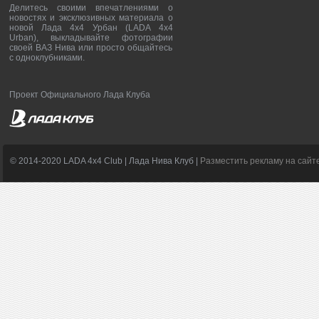
Делитесь своими впечатлениями о
новостях и эксклюзивных материала о
новой Лада 4х4 Урбан (LADA 4x4
Urban), выкладывайте фотографии
своей ВАЗ Нива или просто общайтесь
с одноклубниками.
Проект Официального Лада Клуба
© 2014-2020 LADA 4x4 Club | Лада Нива Клуб |
Разместить рекламу на сайт