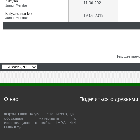
Katyaa
11.06.2021
Junior Member
katyaivanenko
19.06.2019
Junior Member
Текущее врем
О нас
Поделиться с друзьями
Форум Нива Клуба - это место, где
обсуждают материалы с
информационного сайта LADA 4x4
Нива Клуб.