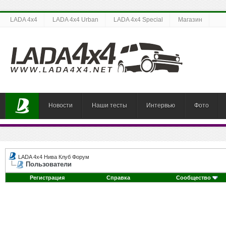
LADA 4x4
LADA 4x4 Urban
LADA 4x4 Special
Магазин
Новости
Наши тесты
Интервью
Фото
LADA 4x4 Нива Клуб Форум
Пользователи
Регистрация
Справка
Сообщество