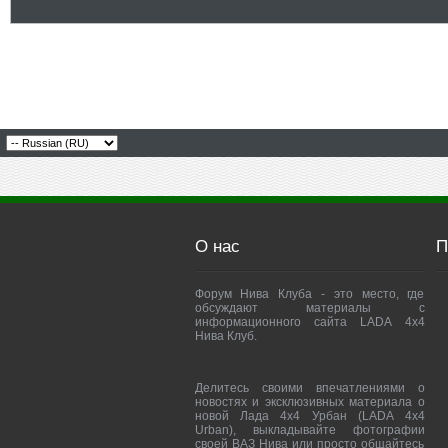
О нас
П
Форум Нива Клуба - это место, где
обсуждают материалы с
информационного сайта LADA 4x4
Нива Клуб.
Делитесь своими впечатлениями о
новостях и эксклюзивных материала о
новой Лада 4х4 Урбан (LADA 4x4
Urban), выкладывайте фотографии
своей ВАЗ Нива или просто общайтесь