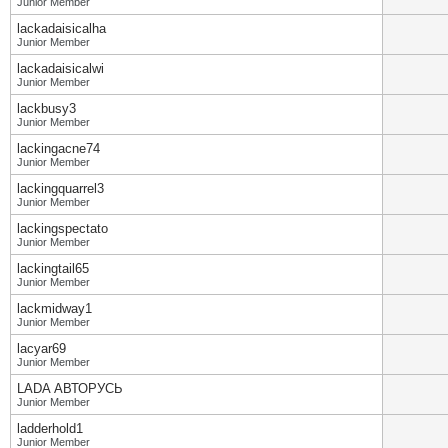
Junior Member
lackadaisicalha
Junior Member
lackadaisicalwi
Junior Member
lackbusy3
Junior Member
lackingacne74
Junior Member
lackingquarrel3
Junior Member
lackingspectato
Junior Member
lackingtail65
Junior Member
lackmidway1
Junior Member
lacyar69
Junior Member
LADA АВТОРУСЬ
Junior Member
ladderhold1
Junior Member