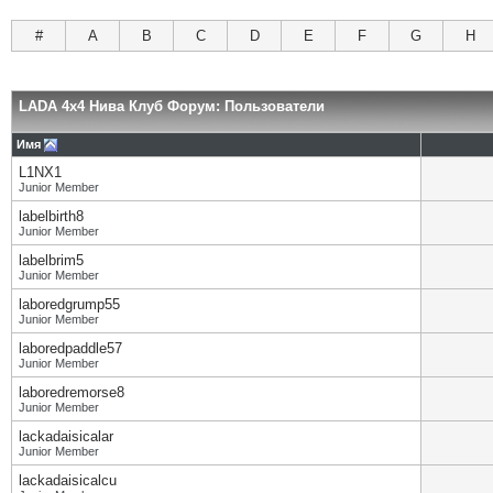
#
A
B
C
D
E
F
G
H
LADA 4x4 Нива Клуб Форум: Пользователи
Имя
L1NX1
Junior Member
labelbirth8
Junior Member
labelbrim5
Junior Member
laboredgrump55
Junior Member
laboredpaddle57
Junior Member
laboredremorse8
Junior Member
lackadaisicalar
Junior Member
lackadaisicalcu