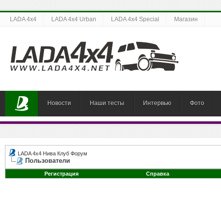
LADA 4x4
LADA 4x4 Urban
LADA 4x4 Special
Магазин
Новости
Наши тесты
Интервью
Фото
LADA 4x4 Нива Клуб Форум
Пользователи
Регистрация
Справка