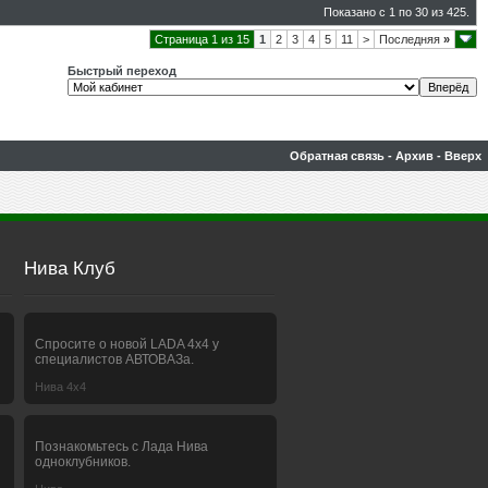
Показано с 1 по 30 из 425.
Страница 1 из 15
1
2
3
4
5
11
>
Последняя
»
Быстрый переход
Обратная связь
-
Архив
-
Вверх
Нива Клуб
Спросите о новой LADA 4x4 у
специалистов АВТОВАЗа.
Нива 4х4
Познакомьтесь с Лада Нива
одноклубников.