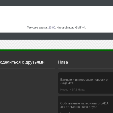
Текущее время:
23:00
. Часовой пояс GMT +4.
оделиться с друзьями
Нива
Важные и интересные новости о
Лада 4х4.
Новости ВАЗ Нива
Собственные материалы о LADA
4x4 только на Нива Клубе.