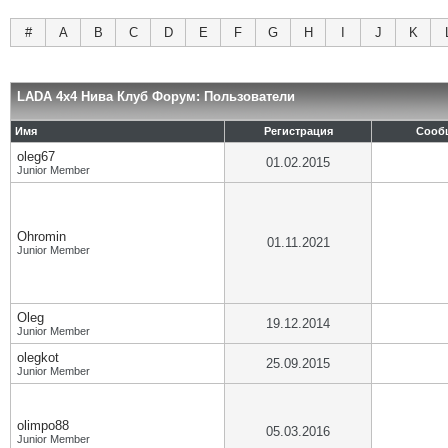
#
A
B
C
D
E
F
G
H
I
J
K
LADA 4x4 Нива Клуб Форум: Пользователи
Имя
Регистрация
Сооб
oleg67
01.02.2015
Junior Member
Ohromin
01.11.2021
Junior Member
Oleg
19.12.2014
Junior Member
olegkot
25.09.2015
Junior Member
olimpo88
05.03.2016
Junior Member