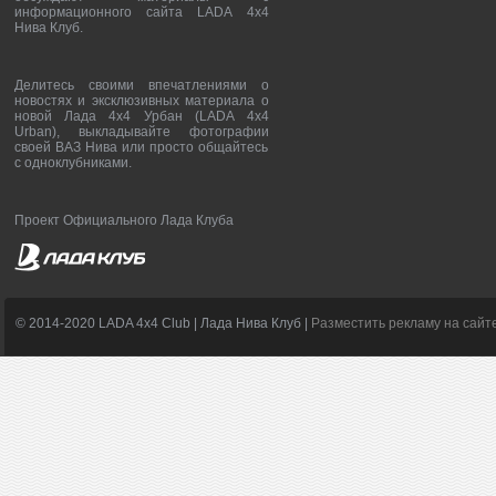
информационного сайта LADA 4x4
Нива Клуб.
Делитесь своими впечатлениями о
новостях и эксклюзивных материала о
новой Лада 4х4 Урбан (LADA 4x4
Urban), выкладывайте фотографии
своей ВАЗ Нива или просто общайтесь
с одноклубниками.
Проект Официального Лада Клуба
© 2014-2020 LADA 4x4 Club | Лада Нива Клуб |
Разместить рекламу на сайт