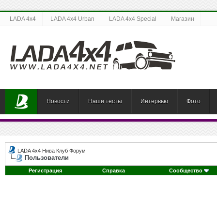
LADA 4x4
LADA 4x4 Urban
LADA 4x4 Special
Магазин
Новости
Наши тесты
Интервью
Фото
LADA 4x4 Нива Клуб Форум
Пользователи
Регистрация
Справка
Сообщество