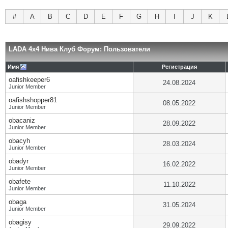
#
A
B
C
D
E
F
G
H
I
J
K
LADA 4x4 Нива Клуб Форум: Пользователи
Имя
Регистрация
oafishkeeper6
24.08.2024
Junior Member
oafishshopper81
08.05.2022
Junior Member
obacaniz
28.09.2022
Junior Member
obacyh
28.03.2024
Junior Member
obadyr
16.02.2022
Junior Member
obafete
11.10.2022
Junior Member
obaga
31.05.2024
Junior Member
obagisy
29.09.2022