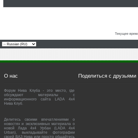
Текущее врем
О нас
Поделиться с друзьями
Форум Нива Клуба - это место, где
обсуждают материалы с
информационного сайта LADA 4x4
Нива Клуб.
Делитесь своими впечатлениями о
новостях и эксклюзивных материала о
новой Лада 4х4 Урбан (LADA 4x4
Urban), выкладывайте фотографии
своей ВАЗ Нива или просто общайтесь