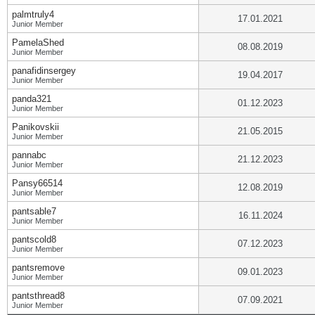
palmtruly4
17.01.2021
Junior Member
PamelaShed
08.08.2019
Junior Member
panafidinsergey
19.04.2017
Junior Member
panda321
01.12.2023
Junior Member
Panikovskii
21.05.2015
Junior Member
pannabc
21.12.2023
Junior Member
Pansy66514
12.08.2019
Junior Member
pantsable7
16.11.2024
Junior Member
pantscold8
07.12.2023
Junior Member
pantsremove
09.01.2023
Junior Member
pantsthread8
07.09.2021
Junior Member