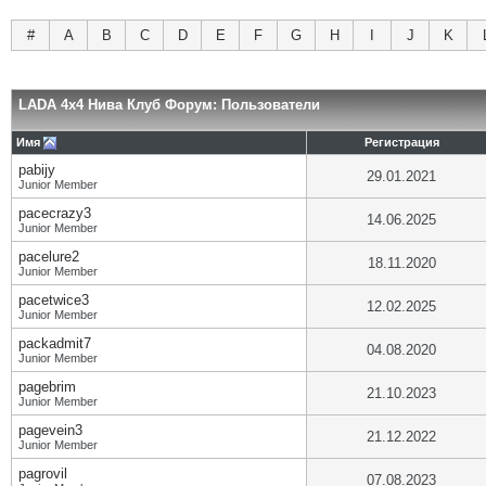
#
A
B
C
D
E
F
G
H
I
J
K
LADA 4x4 Нива Клуб Форум: Пользователи
Имя
Регистрация
pabijy
29.01.2021
Junior Member
pacecrazy3
14.06.2025
Junior Member
pacelure2
18.11.2020
Junior Member
pacetwice3
12.02.2025
Junior Member
packadmit7
04.08.2020
Junior Member
pagebrim
21.10.2023
Junior Member
pagevein3
21.12.2022
Junior Member
pagrovil
07.08.2023