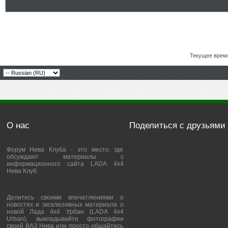
Текущее врем
О нас
Поделиться с друзьями
Форум Нива Клуба - это место, где
обсуждают материалы с
информационного сайта LADA 4x4
Нива Клуб.
Делитесь своими впечатлениями о
новостях и эксклюзивных материала о
новой Лада 4х4 Урбан (LADA 4x4
Urban), выкладывайте фотографии
своей ВАЗ Нива или просто общайтесь