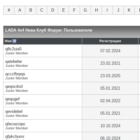
#
A
B
C
D
E
F
G
H
I
J
K
LADA 4x4 Нива Клуб Форум: Пользователи
Имя
Регистрация
q8c2uia5
07.02.2024
Junior Member
qatebebe
23.02.2021
Junior Member
qcczfbrpqs
23.03.2025
Junior Member
qeqocikid
05.01.2021
Junior Member
qequgef
02.04.2022
Junior Member
qevidebel
05.01.2021
Junior Member
qfecwzoipc
10.10.2024
Junior Member
qfpkcbursr
06.10.2024