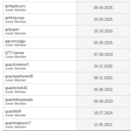
qmfgsbcyxc
06.05.2025
Junior Member
qnhhojvsqo
04.05.2025
Junior Member
qolyqem
10.10.2016
Junior Member
qqcomcpgju
05.05.2025
Junior Member
QTYJannie
07.08.2019
Junior Member
quackinterior3
24.11.2020
Junior Member
quackperfume36
09.11.2020
Junior Member
quaintclerk41
05.06.2022
Junior Member
quaintdesperado
06.09.2020
Junior Member
quaintlid4
16.07.2024
Junior Member
quaintrapture17
11.05.2022
Junior Member