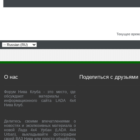
Текущее врем
О нас
Поделиться с друзьями
Форум Нива Клуба - это место, где
обсуждают материалы с
информационного сайта LADA 4x4
Нива Клуб.
Делитесь своими впечатлениями о
новостях и эксклюзивных материала о
новой Лада 4х4 Урбан (LADA 4x4
Urban), выкладывайте фотографии
своей ВАЗ Нива или просто общайтесь