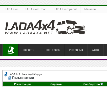
LADA 4x4
LADA 4x4 Urban
LADA 4x4 Special
Магазин
Новости
Наши тесты
Интервью
Фото
LADA 4x4 Нива Клуб Форум
Пользователи
Регистрация
Справка
Сообщество