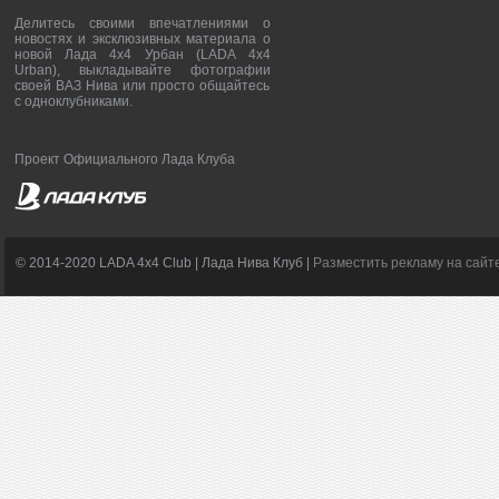
Делитесь своими впечатлениями о
новостях и эксклюзивных материала о
новой Лада 4х4 Урбан (LADA 4x4
Urban), выкладывайте фотографии
своей ВАЗ Нива или просто общайтесь
с одноклубниками.
Проект Официального Лада Клуба
© 2014-2020 LADA 4x4 Club | Лада Нива Клуб |
Разместить рекламу на сайт