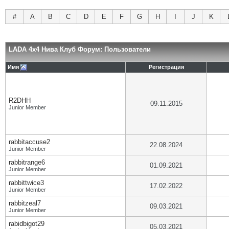
#
A
B
C
D
E
F
G
H
I
J
K
LADA 4x4 Нива Клуб Форум: Пользователи
Имя
Регистрация
R2DHH
09.11.2015
Junior Member
rabbitaccuse2
22.08.2024
Junior Member
rabbitrange6
01.09.2021
Junior Member
rabbittwice3
17.02.2022
Junior Member
rabbitzeal7
09.03.2021
Junior Member
rabidbigot29
05.03.2021