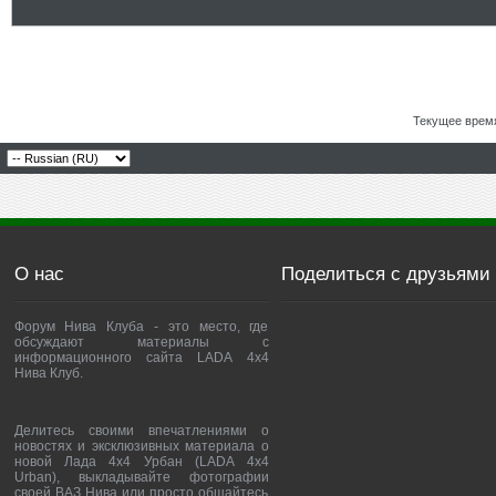
Текущее врем
О нас
Поделиться с друзьями
Форум Нива Клуба - это место, где
обсуждают материалы с
информационного сайта LADA 4x4
Нива Клуб.
Делитесь своими впечатлениями о
новостях и эксклюзивных материала о
новой Лада 4х4 Урбан (LADA 4x4
Urban), выкладывайте фотографии
своей ВАЗ Нива или просто общайтесь