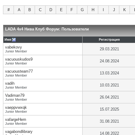
#
A
B
C
D
E
F
G
H
I
J
K
LADA 4x4 Нива Клуб Форум: Пользователи
Имя
Регистрация
vabekovy
29.03.2021
Junior Member
vacuouskudos9
24.08.2024
Junior Member
vacuousteam77
13.03.2024
Junior Member
vadih
10.03.2021
Junior Member
Vadiman79
26.04.2021
Junior Member
vaeppvwxqk
15.07.2025
Junior Member
vafargeHem
31.08.2021
Junior Member
vagabondlibrary
14.08.2022