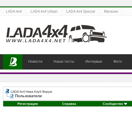
LADA 4x4
LADA 4x4 Urban
LADA 4x4 Special
Магазин
Новости
Наши тесты
Интервью
Фото
LADA 4x4 Нива Клуб Форум
Пользователи
Регистрация
Справка
Сообщество