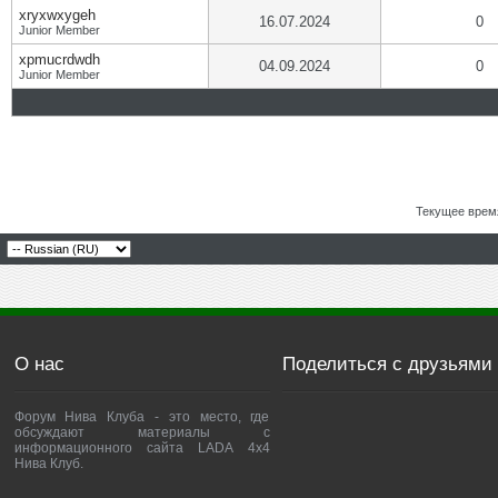
xryxwxygeh
16.07.2024
0
Junior Member
xpmucrdwdh
04.09.2024
0
Junior Member
Текущее врем
О нас
Поделиться с друзьями
Форум Нива Клуба - это место, где
обсуждают материалы с
информационного сайта LADA 4x4
Нива Клуб.