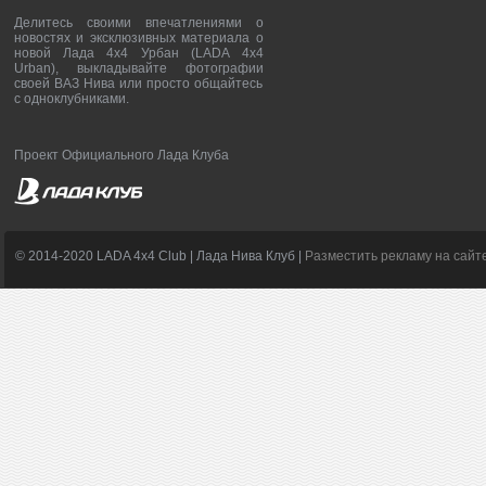
Делитесь своими впечатлениями о
новостях и эксклюзивных материала о
новой Лада 4х4 Урбан (LADA 4x4
Urban), выкладывайте фотографии
своей ВАЗ Нива или просто общайтесь
с одноклубниками.
Проект Официального Лада Клуба
© 2014-2020 LADA 4x4 Club | Лада Нива Клуб |
Разместить рекламу на сайт