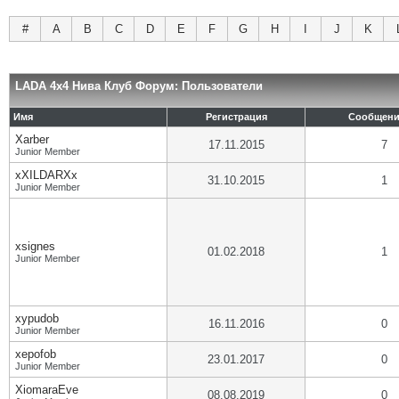
#
A
B
C
D
E
F
G
H
I
J
K
LADA 4x4 Нива Клуб Форум: Пользователи
Имя
Регистрация
Сообщен
Xarber
17.11.2015
7
Junior Member
xXILDARXx
31.10.2015
1
Junior Member
xsignes
01.02.2018
1
Junior Member
xypudob
16.11.2016
0
Junior Member
xepofob
23.01.2017
0
Junior Member
XiomaraEve
08.08.2019
0