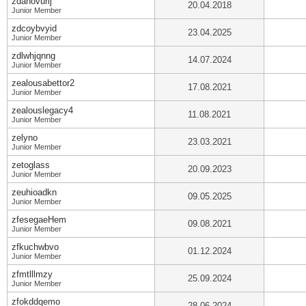
zdanovurij
20.04.2018
Junior Member
zdcoybvyid
23.04.2025
Junior Member
zdlwhjqnng
14.07.2024
Junior Member
zealousabettor2
17.08.2021
Junior Member
zealouslegacy4
11.08.2021
Junior Member
zelyno
23.03.2021
Junior Member
zetoglass
20.09.2023
Junior Member
zeuhioadkn
09.05.2025
Junior Member
zfesegaeHem
09.08.2021
Junior Member
zfkuchwbvo
01.12.2024
Junior Member
zfmtlllmzy
25.09.2024
Junior Member
zfokddqemo
28.06.2024