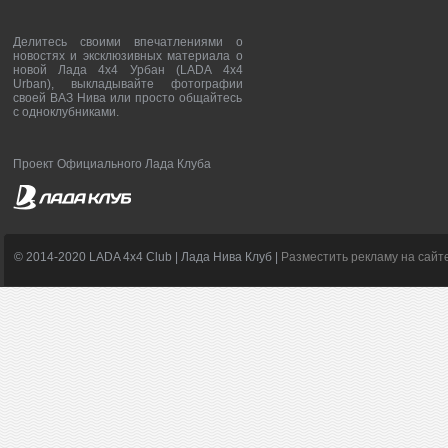
Делитесь своими впечатлениями о
новостях и эксклюзивных материала о
новой Лада 4х4 Урбан (LADA 4x4
Urban), выкладывайте фотографии
своей ВАЗ Нива или просто общайтесь
с одноклубниками.
Проект Официального Лада Клуба
© 2014-2020 LADA 4x4 Club | Лада Нива Клуб |
Разместить рекламу на сайт