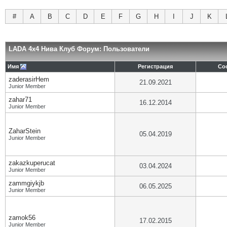
#
A
B
C
D
E
F
G
H
I
J
K
LADA 4x4 Нива Клуб Форум: Пользователи
Имя
Регистрация
Со
zaderasirHem
21.09.2021
Junior Member
zahar71
16.12.2014
Junior Member
ZaharStein
05.04.2019
Junior Member
zakazkuperucat
03.04.2024
Junior Member
zammgiykjb
06.05.2025
Junior Member
zamok56
17.02.2015
Junior Member