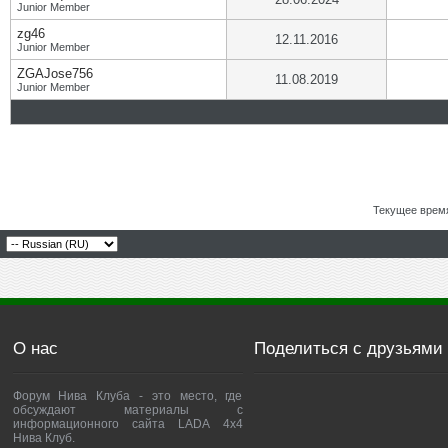
Junior Member
zg46
12.11.2016
Junior Member
ZGAJose756
11.08.2019
Junior Member
Текущее врем
О нас
Поделиться с друзьями
Форум Нива Клуба - это место, где
обсуждают материалы с
информационного сайта LADA 4x4
Нива Клуб.