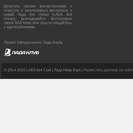
Делитесь своими впечатлениями о
новостях и эксклюзивных материала о
новой Лада 4х4 Урбан (LADA 4x4
Urban), выкладывайте фотографии
своей ВАЗ Нива или просто общайтесь
с одноклубниками.
Проект Официального Лада Клуба
© 2014-2020 LADA 4x4 Club | Лада Нива Клуб |
Разместить рекламу на сайт