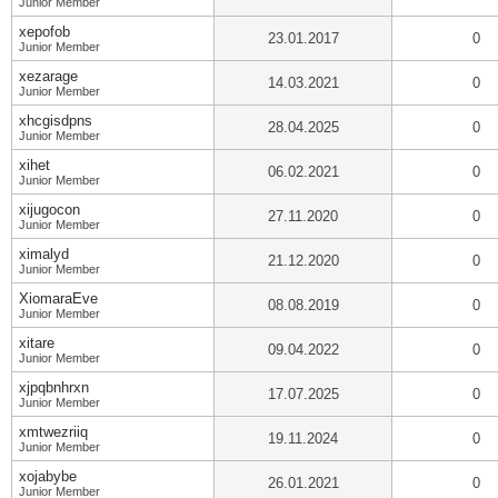
Junior Member
xepofob
23.01.2017
0
Junior Member
xezarage
14.03.2021
0
Junior Member
xhcgisdpns
28.04.2025
0
Junior Member
xihet
06.02.2021
0
Junior Member
xijugocon
27.11.2020
0
Junior Member
ximalyd
21.12.2020
0
Junior Member
XiomaraEve
08.08.2019
0
Junior Member
xitare
09.04.2022
0
Junior Member
xjpqbnhrxn
17.07.2025
0
Junior Member
xmtwezriiq
19.11.2024
0
Junior Member
xojabybe
26.01.2021
0
Junior Member