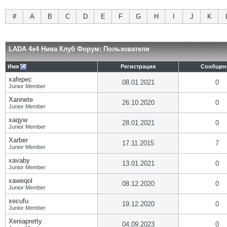
#
A
B
C
D
E
F
G
H
I
J
K
LADA 4x4 Нива Клуб Форум: Пользователи
Имя
Регистрация
Сообщен
xafepec
08.01.2021
0
Junior Member
Xannete
26.10.2020
0
Junior Member
xaqyw
28.01.2021
0
Junior Member
Xarber
17.11.2015
7
Junior Member
xavaby
13.01.2021
0
Junior Member
xaweqol
08.12.2020
0
Junior Member
xecufu
19.12.2020
0
Junior Member
Xeniapretty
04.09.2023
0