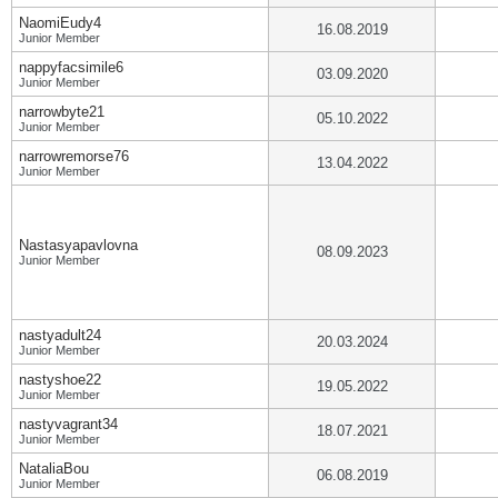
NaomiEudy4
16.08.2019
Junior Member
nappyfacsimile6
03.09.2020
Junior Member
narrowbyte21
05.10.2022
Junior Member
narrowremorse76
13.04.2022
Junior Member
Nastasyapavlovna
08.09.2023
Junior Member
nastyadult24
20.03.2024
Junior Member
nastyshoe22
19.05.2022
Junior Member
nastyvagrant34
18.07.2021
Junior Member
NataliaBou
06.08.2019
Junior Member