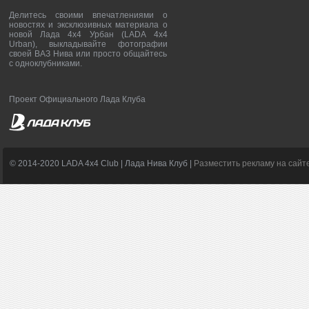
Делитесь своими впечатлениями о
новостях и эксклюзивных материала о
новой Лада 4х4 Урбан (LADA 4x4
Urban), выкладывайте фотографии
своей ВАЗ Нива или просто общайтесь
с одноклубниками.
Проект Официального Лада Клуба
© 2014-2020 LADA 4x4 Club | Лада Нива Клуб |
Разместить рекламу на сайт