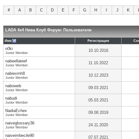
#
A
B
C
D
E
F
G
H
I
J
K
LADA 4x4 Нива Клуб Форум: Пользователи
Имя
Регистрация
Со
n0ki
10.10.2016
Junior Member
nabeellateef
11.10.2022
Junior Member
nabievmh8
10.12.2023
Junior Member
naboweb
09.03.2021
Junior Member
nabudi
05.03.2021
Junior Member
NadiaEchev
09.08.2019
Junior Member
naiveglossary36
24.11.2020
Junior Member
naiveimbecile90
07.07.2021