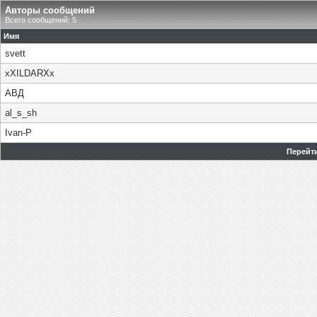
Авторы сообщений
Всего сообщений: 5
Имя
svett
xXILDARXx
АВД
al_s_sh
Ivan-P
Перейти