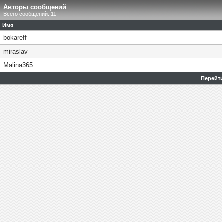
Авторы сообщений
Всего сообщений: 11
Имя
bokareff
miraslav
Malina365
Перейти