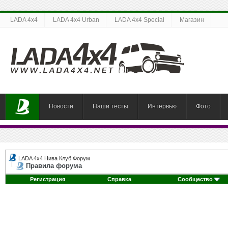
LADA 4x4
LADA 4x4 Urban
LADA 4x4 Special
Магазин
Новости
Наши тесты
Интервью
Фото
LADA 4x4 Нива Клуб Форум
Правила форума
Регистрация
Справка
Сообщество