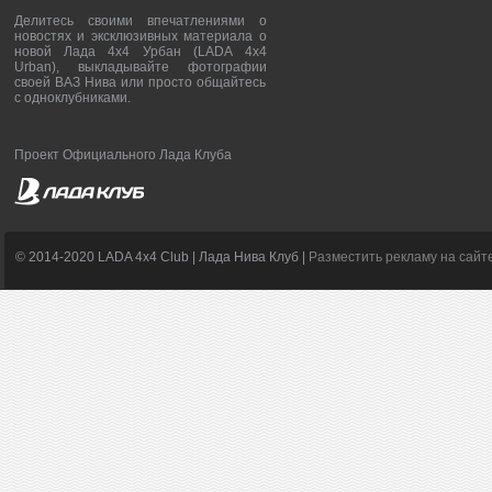
Делитесь своими впечатлениями о
новостях и эксклюзивных материала о
новой Лада 4х4 Урбан (LADA 4x4
Urban), выкладывайте фотографии
своей ВАЗ Нива или просто общайтесь
с одноклубниками.
Проект Официального Лада Клуба
© 2014-2020 LADA 4x4 Club | Лада Нива Клуб |
Разместить рекламу на сайт