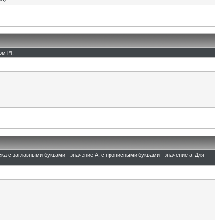
м [*].
ска с заглавными буквами - значение A, с прописными буквами - значение а. Для