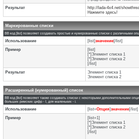
Результат
http://lada-4x4.net/showth
Нажмите здесь!
Маркированные списки
BB код [list] позволяет создавать простые и нумерованные списки с различными оп
Использование
[list]
значение
[/list]
Пример
[list]
[*]Элемент списка 1
[*]Элемент списка 2
[/list]
Результат
Элемент списка 1
Элемент списка 2
Расширенный (нумерованный) список
BB код [list] позволяет также создавать списки с некоторыми дополнительными опц
больших римских цифр - I, для маленьких - i.
Использование
[list=
Опция
]
значение
[/list]
Пример
[list=1]
[*]Элемент списка 1
[*]Элемент списка 2
[/list]