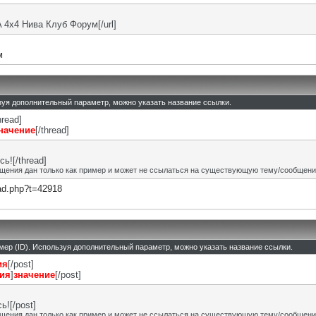
DA 4x4 Нива Клуб Форум[/url]
м
льзуя дополнительный параметр, можно указать название ссылки.
hread]
начение
[/thread]
ь![/thread]
щения дан только как пример и может не ссылаться на существующую тему/сообщени
ead.php?t=42918
омер (ID). Используя дополнительный параметр, можно указать название ссылки.
ия
[/post]
ния
]
значение
[/post]
![/post]
щения дан только как пример и может не ссылаться на существующую тему/сообщени