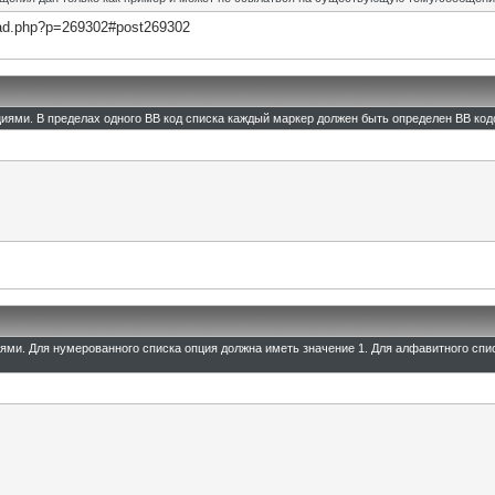
read.php?p=269302#post269302
циями. В пределах одного BB код списка каждый маркер должен быть определен BB кодо
иями. Для нумерованного списка опция должна иметь значение 1. Для алфавитного спи