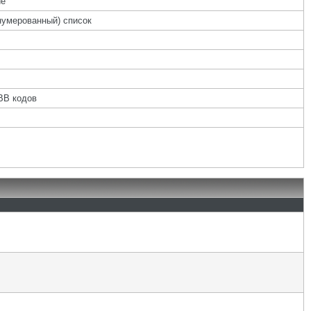
ие
нумерованный) список
BB кодов