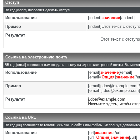
Отступ
BB код [indent] позволяет сделать отступ.
Использование
[indent]
значение
[/indent]
Пример
[indent]Этот текст с отступо
Результат
Этот текст с отступ
Ссылка на электронную почту
BB код [email] позволяет вам создать ссылку на адрес электронной почты. Вы може
Использование
[email]
значение
[/email]
[email=
Опция
]
значение
[/e
Пример
[email]j.doe@example.com[/
[email=j.doe@example.com]
Результат
j.doe@example.com
Нажмите здесь, чтобы отп
Ссылка на URL
BB код [url] позволяет вставлять ссылки на сайты или файлы. Используя дополнит
Использование
[url]
значение
[/url]
[url=
Опция
]
значение
[/url]