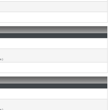
е.)
е.)