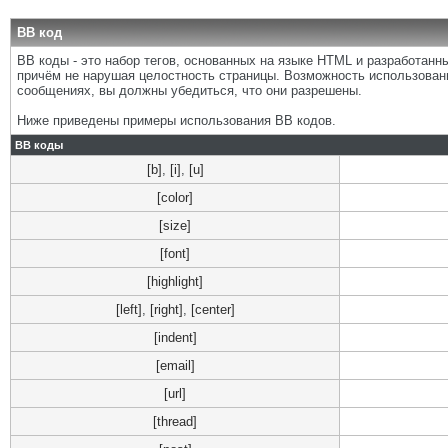
BB код
BB коды - это набор тегов, основанных на языке HTML и разработан
причём не нарушая целостность страницы. Возможность использован
сообщениях, вы должны убедиться, что они разрешены.
Ниже приведены примеры использования BB кодов.
BB коды
[b]
,
[i]
,
[u]
[color]
[size]
[font]
[highlight]
[left]
,
[right]
,
[center]
[indent]
[email]
[url]
[thread]