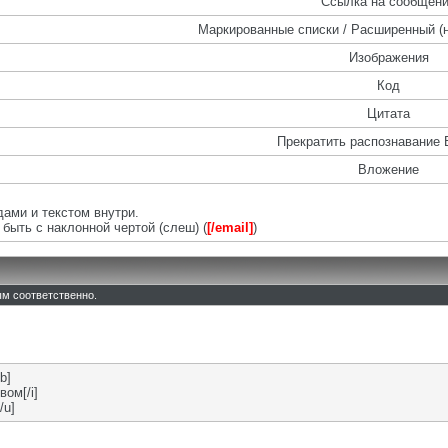
Ссылка на сообщен
Маркированные списки / Расширенный (
Изображения
Код
Цитата
Прекратить распознавание 
Вложение
ами и текстом внутри.
быть с наклонной чертой (слеш) (
[/email]
)
тым соответственно.
b]
вом[/i]
/u]