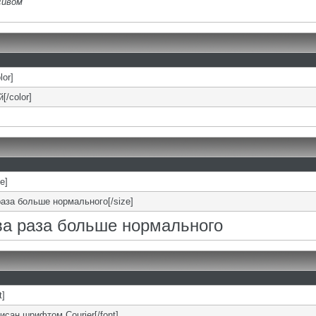
сивом
lor]
[/color]
ze]
раза больше нормального[/size]
два раза больше нормального
t]
писан шрифтом Courier[/font]