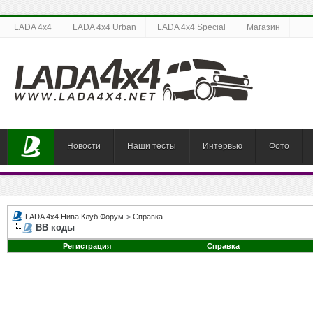
LADA 4x4
LADA 4x4 Urban
LADA 4x4 Special
Магазин
Новости
Наши тесты
Интервью
Фото
LADA 4x4 Нива Клуб Форум
>
Справка
BB коды
Регистрация
Справка