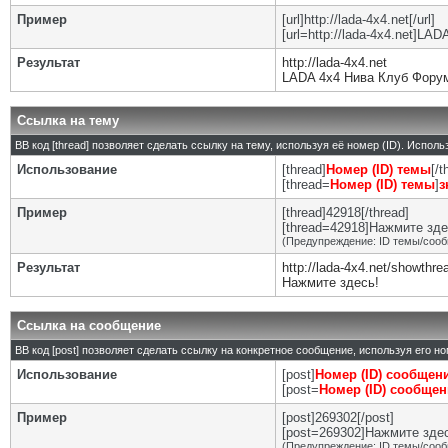
Пример
[url]http://lada-4x4.net[/url]
[url=http://lada-4x4.net]LA
Результат
http://lada-4x4.net
LADA 4x4 Нива Клуб Фору
Ссылка на тему
BB код [thread] позволяет сделать ссылку на тему, используя её номер (ID). Испо
Использование
[thread]
Номер (ID) темы
[/t
[thread=
Номер (ID) темы
]
з
Пример
[thread]42918[/thread]
[thread=42918]Нажмите здес
(Предупреждение: ID темы/сооб
Результат
http://lada-4x4.net/showthr
Нажмите здесь!
Ссылка на сообщение
BB код [post] позволяет сделать ссылку на конкретное сообщение, используя его н
Использование
[post]
Номер (ID) сообщен
[post=
Номер (ID) сообще
Пример
[post]269302[/post]
[post=269302]Нажмите здесь
(Предупреждение: ID темы/сооб