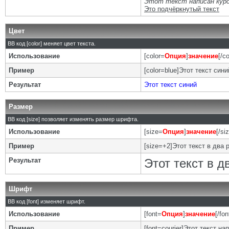
Этот текст написан кур
Это подчёркнутый текст
Цвет
BB код [color] меняет цвет текста.
Использование
[color=
Опция
]
значение
[/co
Пример
[color=blue]Этот текст синий
Результат
Этот текст синий
Размер
BB код [size] позволяет изменять размер шрифта.
Использование
[size=
Опция
]
значение
[/si
Пример
[size=+2]Этот текст в два 
Результат
Этот текст в 
Шрифт
BB код [font] изменяет шрифт.
Использование
[font=
Опция
]
значение
[/fon
Пример
[font=courier]Этот текст на