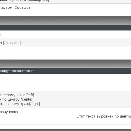
рифтом Courier
t]
н[/highlight]
 центру соответственно.
о левому краю[/left]
 по центру[/center]
по правому краю[/right]
евому краю
Этот текст выровнен по центр