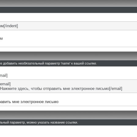
м[/indent]
ом
те добавить необязательный параметр 'name' к вашей ссылке.
mail]
email]
Нажмите здесь, чтобы отправить мне электронное письмо[/email]
равить мне электронное письмо
ельный параметр, можно указать название ссылки.