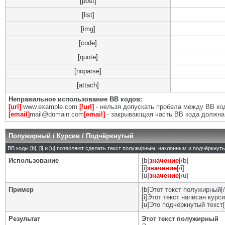
[post]
[list]
[img]
[code]
[quote]
[noparse]
[attach]
Неправильное использование BB кодов:
[url]
www.example.com
[/url]
- нельзя допускать пробела между BB код
[email]
mail@domain.com
[email]
- закрывающая часть BB кода должна 
Полужирный / Курсив / Подчёркнутый
BB коды [b], [i] и [u] позволяют сделать текст полужирным, наклонным и подчёркну
Использование
[b]
значение
[/b]
[i]
значение
[/i]
[u]
значение
[/u]
Пример
[b]Этот текст полужирный[/
[i]Этот текст написан курси
[u]Это подчёркнутый текст[
Результат
Этот текст полужирный