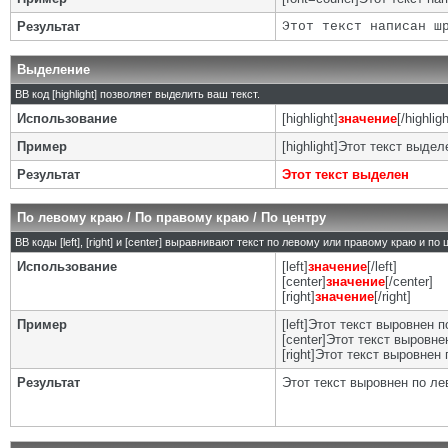
Результат
Этот текст написан ш
Выделение
BB код [highlight] позволяет выделить ваш текст.
Использование
[highlight]
значение
[/highligh
Пример
[highlight]Этот текст выделе
Результат
Этот текст выделен
По левому краю / По правому краю / По центру
BB коды [left], [right] и [center] выравнивают текст по левому или правому краю и по
Использование
[left]
значение
[/left]
[center]
значение
[/center]
[right]
значение
[/right]
Пример
[left]Этот текст выровнен п
[center]Этот текст выровнен
[right]Этот текст выровнен 
Результат
Этот текст выровнен по л