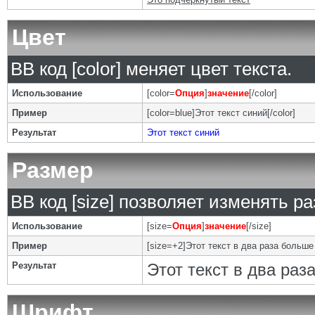
Цвет
BB код [color] меняет цвет текста.
Использование
[color=
Опция
]
значение
[/color]
Пример
[color=blue]Этот текст синий[/color]
Результат
Этот текст синий
Размер
BB код [size] позволяет изменять р
Использование
[size=
Опция
]
значение
[/size]
Пример
[size=+2]Этот текст в два раза больше
Результат
Этот текст в два ра
Шрифт