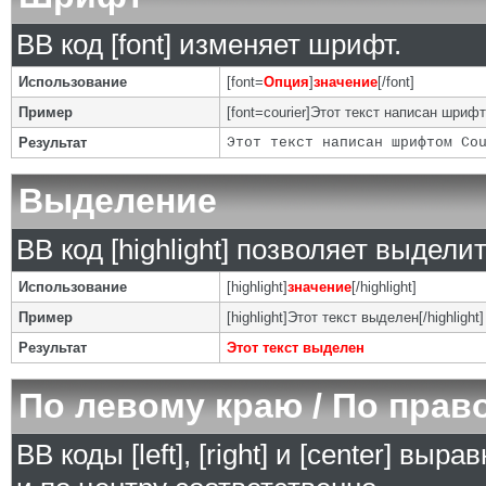
BB код [font] изменяет шрифт.
Использование
[font=
Опция
]
значение
[/font]
Пример
[font=courier]Этот текст написан шрифто
Результат
Этот текст написан шрифтом Co
Выделение
BB код [highlight] позволяет выделит
Использование
[highlight]
значение
[/highlight]
Пример
[highlight]Этот текст выделен[/highlight]
Результат
Этот текст выделен
По левому краю / По прав
BB коды [left], [right] и [center] в