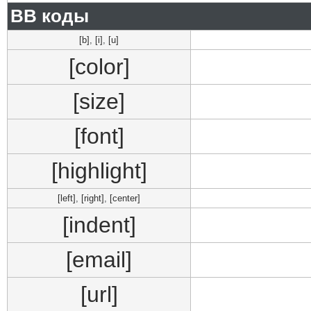
BB коды
[b]
,
[i]
,
[u]
[color]
[size]
[font]
[highlight]
[left]
,
[right]
,
[center]
[indent]
[email]
[url]