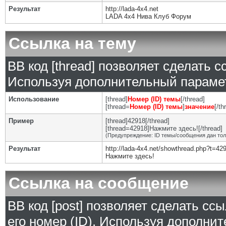
Результат
http://lada-4x4.net
LADA 4x4 Нива Клуб Форум
Ссылка на тему
BB код [thread] позволяет сделать с
Используя дополнительный парамет
Использование
[thread]
Номер (ID) темы
[/thread]
[thread=
Номер (ID) темы
]
значение
[/th
Пример
[thread]42918[/thread]
[thread=42918]Нажмите здесь![/thread]
(Предупреждение: ID темы/сообщения дан то
Результат
http://lada-4x4.net/showthread.php?t=42
Нажмите здесь!
Ссылка на сообщение
BB код [post] позволяет сделать сс
его номер (ID). Используя дополни