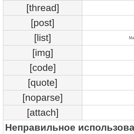
[thread]
[post]
[list]
Ма
[img]
[code]
[quote]
[noparse]
[attach]
Неправильное использова