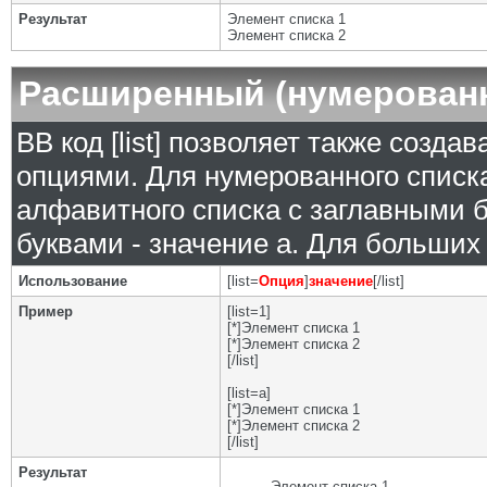
Результат
Элемент списка 1
Элемент списка 2
Расширенный (нумерован
BB код [list] позволяет также созд
опциями. Для нумерованного списка
алфавитного списка с заглавными б
буквами - значение а. Для больших р
Использование
[list=
Опция
]
значение
[/list]
Пример
[list=1]
[*]Элемент списка 1
[*]Элемент списка 2
[/list]
[list=a]
[*]Элемент списка 1
[*]Элемент списка 2
[/list]
Результат
Элемент списка 1