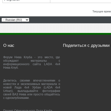
Текущее врем
О нас
Поделиться с друзьями
Форум Нива Клуба - это место, где
обсуждают материалы с
информационного сайта LADA 4x4
Нива Клуб.
Делитесь своими впечатлениями о
новостях и эксклюзивных материала о
новой Лада 4х4 Урбан (LADA 4x4
Urban), выкладывайте фотографии
своей ВАЗ Нива или просто общайтесь
с одноклубниками.
Проект Официального Лада Клуба