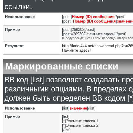
ссылки.
Использование
[post]
Номер (ID) сообщения
[/post]
[post=
Номер (ID) сообщения
]
значени
Пример
[post]269302[/post]
[post=269302]Нажмите здесь![/post]
(Предупреждение: ID темы/сообщения дан то
Результат
http://lada-4x4.net/showthread.php?p=2
Нажмите здесь!
Маркированные списки
BB код [list] позволяет создавать 
различными опциями. В пределах о
должен быть определен BB кодом [*]
Использование
[list]
значение
[/list]
Пример
[list]
[*]Элемент списка 1
[*]Элемент списка 2
[/list]