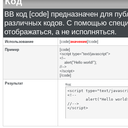
Код
BB код [code] предназначен для п
различных кодов. С помощью специ
отображаться, а не исполняться.
Использование
[code]
значение
[/code]
Пример
[code]
<script type="text/javascript">
<!--
alert("Hello world!");
//-->
</script>
[/code]
Результат
Код:
<script type="text/javascri
<!--

	alert("Hello world!");

//-->

</script>