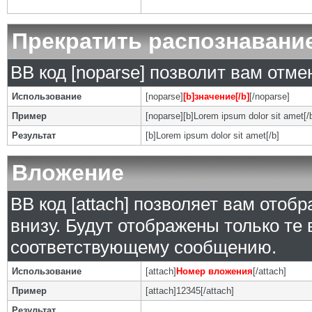
Прекратить распознавани
BB код [noparse] позволит вам отм
Использование
[noparse]
[b]значение[/b]
[/noparse]
Пример
[noparse][b]Lorem ipsum dolor sit amet[/
Результат
[b]Lorem ipsum dolor sit amet[/b]
Вложение
BB код [attach] позволяет вам ото
внизу. Будут отображены только те
соответствующему сообщению.
Использование
[attach]
Номер вложения
[/attach]
Пример
[attach]12345[/attach]
Результат