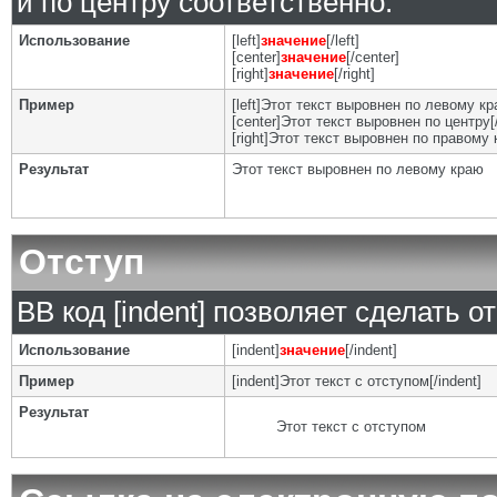
и по центру соответственно.
Использование
[left]
значение
[/left]
[center]
значение
[/center]
[right]
значение
[/right]
Пример
[left]Этот текст выровнен по левому кра
[center]Этот текст выровнен по центру[/
[right]Этот текст выровнен по правому к
Результат
Этот текст выровнен по левому краю
Отступ
BB код [indent] позволяет сделать от
Использование
[indent]
значение
[/indent]
Пример
[indent]Этот текст с отступом[/indent]
Результат
Этот текст с отступом