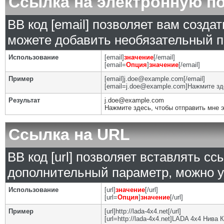
Ссылка на электронную п
BB код [email] позволяет вам созда
можете добавить необязательный п
Использование
[email]
значение
[/email]
[email=
Опция
]
значение
[/email]
Пример
[email]j.doe@example.com[/email]
[email=j.doe@example.com]Нажмите зде
Результат
j.doe@example.com
Нажмите здесь, чтобы отправить мне 
Ссылка на URL
BB код [url] позволяет вставлять с
дополнительный параметр, можно у
Использование
[url]
значение
[/url]
[url=
Опция
]
значение
[/url]
Пример
[url]http://lada-4x4.net[/url]
[url=http://lada-4x4.net]LADA 4x4 Нива 