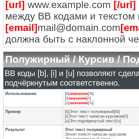
[url]
www.example.com
[/url]
между BB кодами и текстом 
[email]
mail@domain.com
[ema
должна быть с наклонной че
Полужирный / Курсив / П
BB коды [b], [i] и [u] позволяют сд
подчёркнутым соответственно.
Использование
[b]
значение
[/b]
[i]
значение
[/i]
[u]
значение
[/u]
Пример
[b]Этот текст полужирный[/b]
[i]Этот текст написан курсивом[/i]
[u]Это подчёркнутый текст[/u]
Результат
Этот текст полужирный
Этот текст написан курсивом
Это подчёркнутый текст