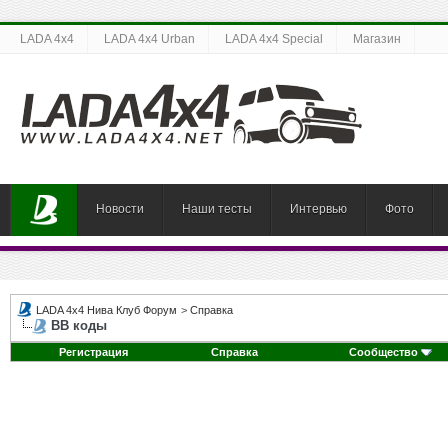
LADA 4x4
LADA 4x4 Urban
LADA 4x4 Special
Магазин
Новости
Наши тесты
Интервью
Фото
LADA 4x4 Нива Клуб Форум
>
Справка
BB коды
Регистрация
Справка
Сообщество