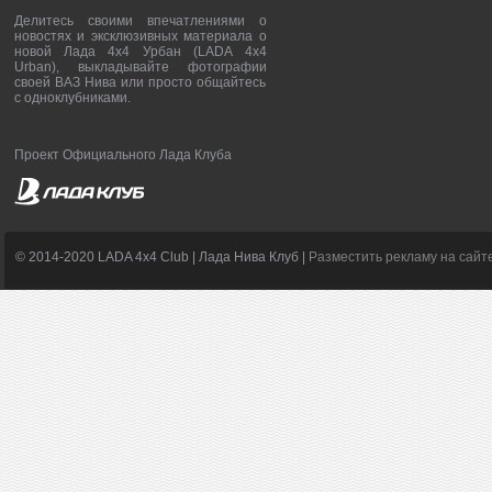
Делитесь своими впечатлениями о
новостях и эксклюзивных материала о
новой Лада 4х4 Урбан (LADA 4x4
Urban), выкладывайте фотографии
своей ВАЗ Нива или просто общайтесь
с одноклубниками.
Проект Официального Лада Клуба
© 2014-2020 LADA 4x4 Club | Лада Нива Клуб |
Разместить рекламу на сайт