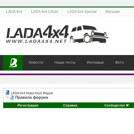
LADA 4x4
LADA 4x4 Urban
LADA 4x4 Special
Магазин
Новости
Наши тесты
Интервью
Фото
LADA 4x4 Нива Клуб Форум
Правила форума
Регистрация
Справка
Сообщество