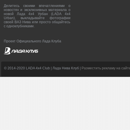
Делитесь своими впечатлениями о
новостях и эксклюзивных материала о
новой Лада 4х4 Урбан (LADA 4x4
Urban), выкладывайте фотографии
своей ВАЗ Нива или просто общайтесь
с одноклубниками.
Проект Официального Лада Клуба
© 2014-2020 LADA 4x4 Club | Лада Нива Клуб |
Разместить рекламу на сайт