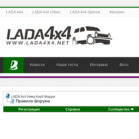
LADA 4x4
LADA 4x4 Urban
LADA 4x4 Special
Магазин
Новости
Наши тесты
Интервью
Фото
LADA 4x4 Нива Клуб Форум
Правила форума
Регистрация
Справка
Сообщество