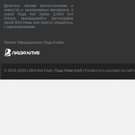
Делитесь своими впечатлениями о
новостях и эксклюзивных материала о
новой Лада 4х4 Урбан (LADA 4x4
Urban), выкладывайте фотографии
своей ВАЗ Нива или просто общайтесь
с одноклубниками.
Проект Официального Лада Клуба
© 2014-2020 LADA 4x4 Club | Лада Нива Клуб |
Разместить рекламу на сайт