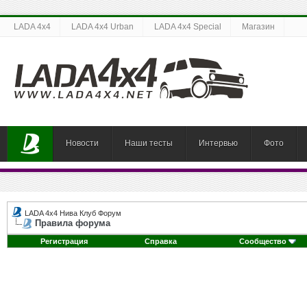
LADA 4x4
LADA 4x4 Urban
LADA 4x4 Special
Магазин
Новости
Наши тесты
Интервью
Фото
LADA 4x4 Нива Клуб Форум
Правила форума
Регистрация
Справка
Сообщество