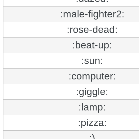
:male-fighter2:
:rose-dead:
:beat-up:
:sun:
:computer:
:giggle:
:lamp:
:pizza:
:)