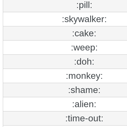
:pill:
:skywalker:
:cake:
:weep:
:doh:
:monkey:
:shame:
:alien:
:time-out: