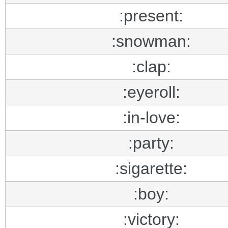
:present:
:snowman:
:clap:
:eyeroll:
:in-love:
:party:
:sigarette:
:boy:
:victory: