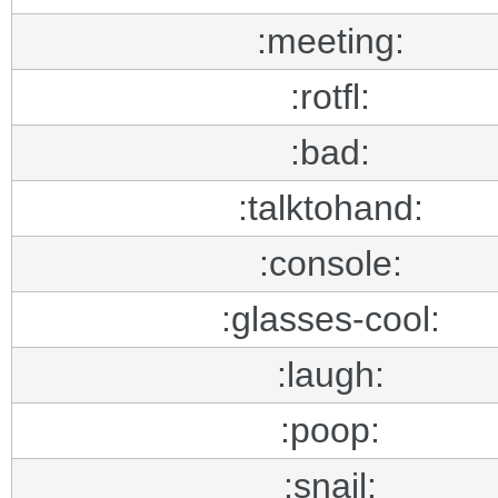
:meeting:
:rotfl:
:bad:
:talktohand:
:console:
:glasses-cool:
:laugh:
:poop:
:snail: