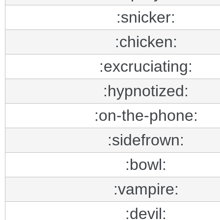
:snicker:
:chicken:
:excruciating:
:hypnotized:
:on-the-phone:
:sidefrown:
:bowl:
:vampire:
:devil: