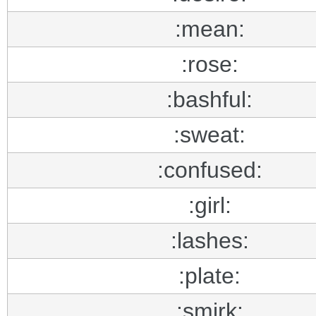
:mean:
:rose:
:bashful:
:sweat:
:confused:
:girl:
:lashes:
:plate:
:smirk: