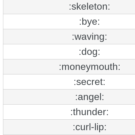
:skeleton:
:bye:
:waving:
:dog:
:moneymouth:
:secret:
:angel:
:thunder:
:curl-lip: