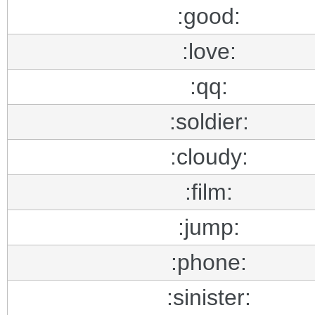
:good:
:love:
:qq:
:soldier:
:cloudy:
:film:
:jump:
:phone:
:sinister: