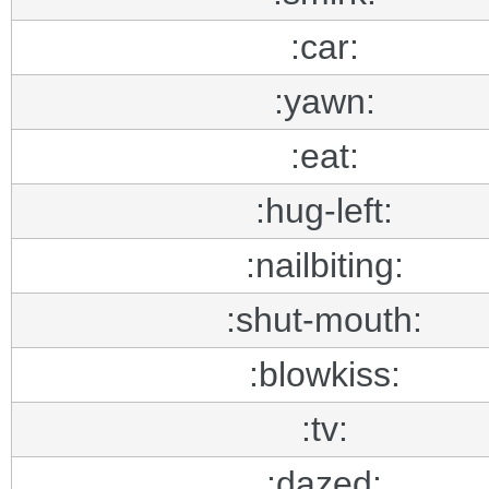
:car:
:yawn:
:eat:
:hug-left:
:nailbiting:
:shut-mouth:
:blowkiss:
:tv:
:dazed: