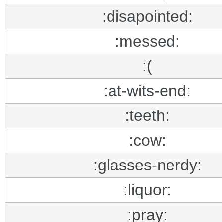
:disapointed:
:messed:
:(
:at-wits-end:
:teeth:
:cow:
:glasses-nerdy:
:liquor:
:pray: