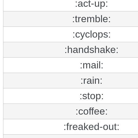
:act-up:
:tremble:
:cyclops:
:handshake:
:mail:
:rain:
:stop:
:coffee:
:freaked-out: