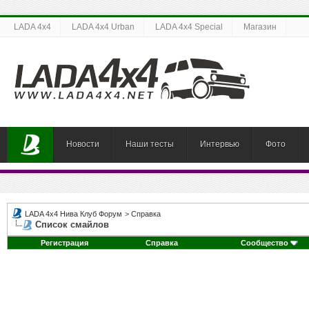
LADA 4x4
LADA 4x4 Urban
LADA 4x4 Special
Магазин
Новости
Наши тесты
Интервью
Фото
LADA 4x4 Нива Клуб Форум
>
Справка
Список смайлов
Регистрация
Справка
Сообщество