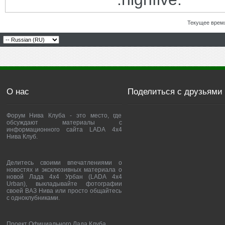
Текущее врем
О нас
Поделиться с друзьями
Форум Нива Клуба - это место, где
обсуждают материалы с
информационного сайта LADA 4x4
Нива Клуб.
Делитесь своими впечатлениями о
новостях и эксклюзивных материала о
новой Лада 4х4 Урбан (LADA 4x4
Urban), выкладывайте фотографии
своей ВАЗ Нива или просто общайтесь
с одноклубниками.
Проект Официального Лада Клуба