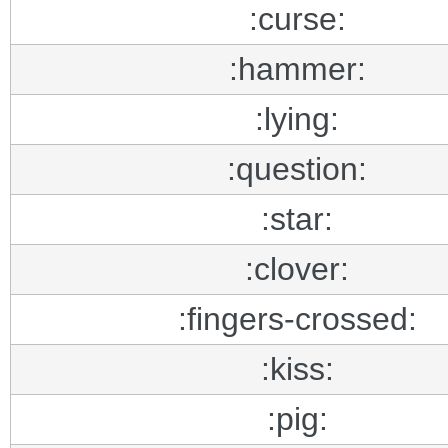
:curse:
:hammer:
:lying:
:question:
:star:
:clover:
:fingers-crossed:
:kiss:
:pig: