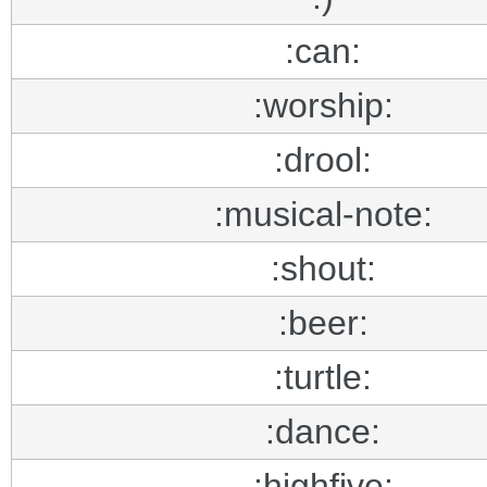
:can:
:worship:
:drool:
:musical-note:
:shout:
:beer:
:turtle:
:dance:
:highfive: