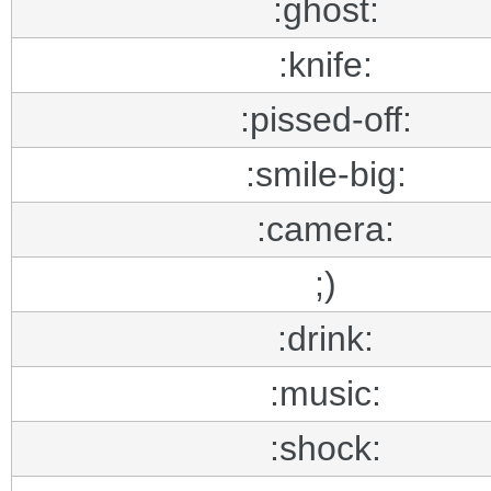
:ghost:
:knife:
:pissed-off:
:smile-big:
:camera:
;)
:drink:
:music:
:shock: