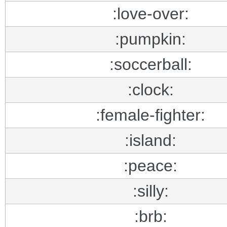
:love-over:
:pumpkin:
:soccerball:
:clock:
:female-fighter:
:island:
:peace:
:silly:
:brb: