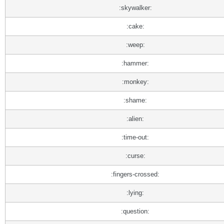
:skywalker:
:cake:
:weep:
:hammer:
:monkey:
:shame:
:alien:
:time-out:
:curse:
:fingers-crossed:
:lying:
:question: