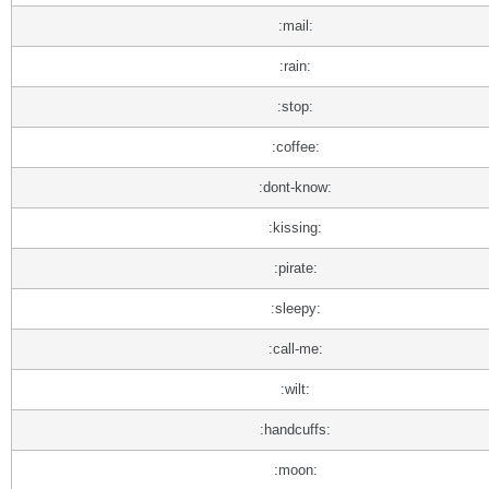
:mail:
:rain:
:stop:
:coffee:
:dont-know:
:kissing:
:pirate:
:sleepy:
:call-me:
:wilt:
:handcuffs:
:moon: