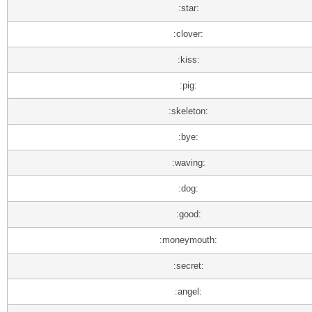
:star:
:clover:
:kiss:
:pig:
:skeleton:
:bye:
:waving:
:dog:
:good:
:moneymouth:
:secret:
:angel: