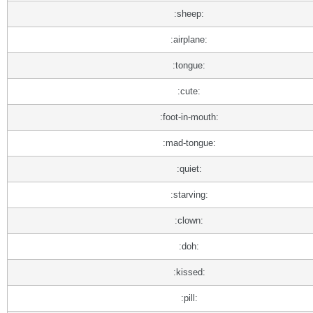
:sheep:
:airplane:
:tongue:
:cute:
:foot-in-mouth:
:mad-tongue:
:quiet:
:starving:
:clown:
:doh:
:kissed:
:pill: