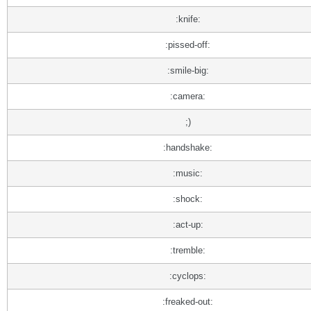
:knife:
:pissed-off:
:smile-big:
:camera:
;)
:handshake:
:music:
:shock:
:act-up:
:tremble:
:cyclops:
:freaked-out: