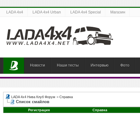
LADA 4x4
LADA 4x4 Urban
LADA 4x4 Special
Магазин
Новости
Наши тесты
Интервью
Фото
LADA 4x4 Нива Клуб Форум
>
Справка
Список смайлов
Регистрация
Справка