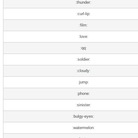
:thunder:
:curl-lip:
:film:
:love:
:qq:
:soldier:
:cloudy:
:jump:
:phone:
:sinister:
:bulgy-eyes:
:watermelon: