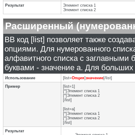
Результат
Элемент списка 1
Элемент списка 2
Расширенный (нумерован
BB код [list] позволяет также созд
опциями. Для нумерованного списка
алфавитного списка с заглавными б
буквами - значение а. Для больших р
Использование
[list=
Опция
]
значение
[/list]
Пример
[list=1]
[*]Элемент списка 1
[*]Элемент списка 2
[/list]
[list=a]
[*]Элемент списка 1
[*]Элемент списка 2
[/list]
Результат
Элемент списка 1