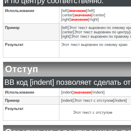
и по центру соответственно.
Использование
[left]
значение
[/left]
[center]
значение
[/center]
[right]
значение
[/right]
Пример
[left]Этот текст выровнен по левому кра
[center]Этот текст выровнен по центру[/
[right]Этот текст выровнен по правому к
Результат
Этот текст выровнен по левому краю
Отступ
BB код [indent] позволяет сделать от
Использование
[indent]
значение
[/indent]
Пример
[indent]Этот текст с отступом[/indent]
Результат
Этот текст с отступом