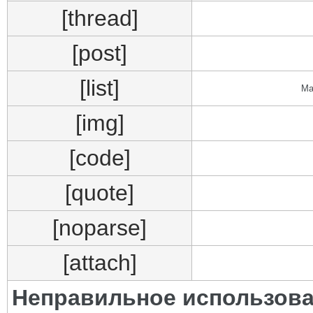
[thread]
[post]
[list]
Ма
[img]
[code]
[quote]
[noparse]
[attach]
Неправильное использова