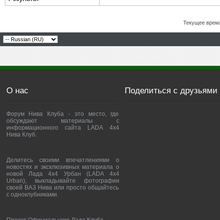
Текущее врем
О нас
Поделиться с друзьями
Форум Нива Клуба - это место, где
обсуждают материалы с
информационного сайта LADA 4x4
Нива Клуб.
Делитесь своими впечатлениями о
новостях и эксклюзивных материала о
новой Лада 4х4 Урбан (LADA 4x4
Urban), выкладывайте фотографии
своей ВАЗ Нива или просто общайтесь
с одноклубниками.