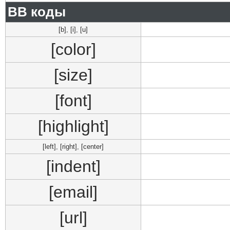
BB коды
[b]
,
[i]
,
[u]
[color]
[size]
[font]
[highlight]
[left]
,
[right]
,
[center]
[indent]
[email]
[url]