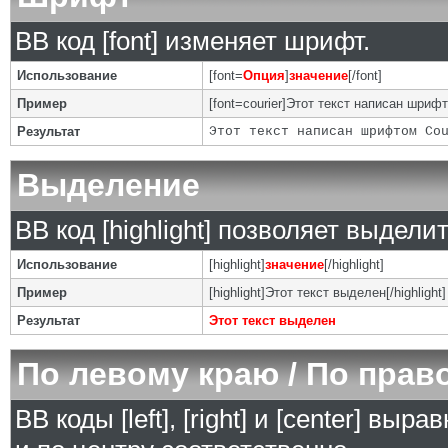
BB код [font] изменяет шрифт.
Использование
[font=
Опция
]
значение
[/font]
Пример
[font=courier]Этот текст написан шрифто
Результат
Этот текст написан шрифтом Co
Выделение
BB код [highlight] позволяет выделит
Использование
[highlight]
значение
[/highlight]
Пример
[highlight]Этот текст выделен[/highlight]
Результат
Этот текст выделен
По левому краю / По прав
BB коды [left], [right] и [center] в