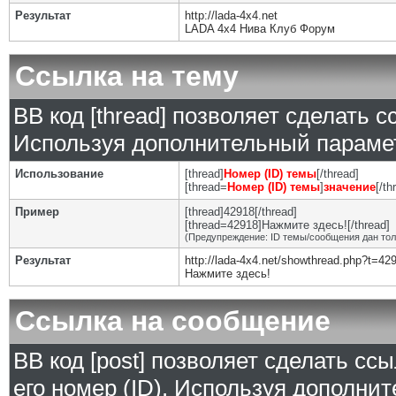
Результат
http://lada-4x4.net
LADA 4x4 Нива Клуб Форум
Ссылка на тему
BB код [thread] позволяет сделать с
Используя дополнительный парамет
Использование
[thread]
Номер (ID) темы
[/thread]
[thread=
Номер (ID) темы
]
значение
[/th
Пример
[thread]42918[/thread]
[thread=42918]Нажмите здесь![/thread]
(Предупреждение: ID темы/сообщения дан то
Результат
http://lada-4x4.net/showthread.php?t=42
Нажмите здесь!
Ссылка на сообщение
BB код [post] позволяет сделать сс
его номер (ID). Используя дополни