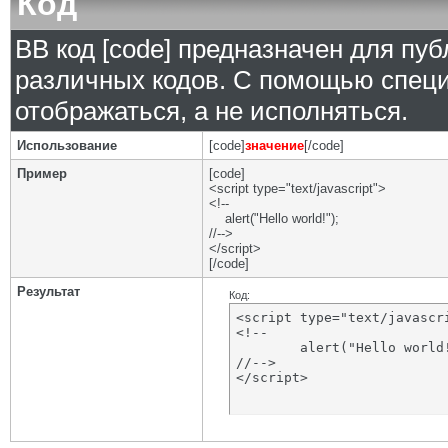
Код
BB код [code] предназначен для п
различных кодов. С помощью специ
отображаться, а не исполняться.
Использование
[code]
значение
[/code]
Пример
[code]
<script type="text/javascript">
<!--
alert("Hello world!");
//-->
</script>
[/code]
Результат
Код:
<script type="text/javascri
<!--

	alert("Hello world!");

//-->

</script>