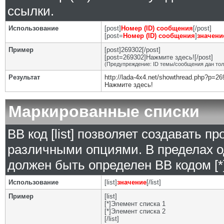
ссылки.
Использование
[post]
Номер (ID) сообщения
[/post]
[post=
Номер (ID) сообщения
]
значени
Пример
[post]269302[/post]
[post=269302]Нажмите здесь![/post]
(Предупреждение: ID темы/сообщения дан то
Результат
http://lada-4x4.net/showthread.php?p=2
Нажмите здесь!
Маркированные списки
BB код [list] позволяет создавать 
различными опциями. В пределах о
должен быть определен BB кодом [*]
Использование
[list]
значение
[/list]
Пример
[list]
[*]Элемент списка 1
[*]Элемент списка 2
[/list]