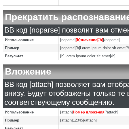
Прекратить распознавани
BB код [noparse] позволит вам отм
Использование
[noparse]
[b]значение[/b]
[/noparse]
Пример
[noparse][b]Lorem ipsum dolor sit amet[/
Результат
[b]Lorem ipsum dolor sit amet[/b]
Вложение
BB код [attach] позволяет вам ото
внизу. Будут отображены только те
соответствующему сообщению.
Использование
[attach]
Номер вложения
[/attach]
Пример
[attach]12345[/attach]
Результат