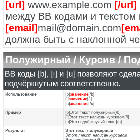
[url]
www.example.com
[/url]
между BB кодами и текстом 
[email]
mail@domain.com
[ema
должна быть с наклонной че
Полужирный / Курсив / П
BB коды [b], [i] и [u] позволяют сд
подчёркнутым соответственно.
Использование
[b]
значение
[/b]
[i]
значение
[/i]
[u]
значение
[/u]
Пример
[b]Этот текст полужирный[/b]
[i]Этот текст написан курсивом[/i]
[u]Это подчёркнутый текст[/u]
Результат
Этот текст полужирный
Этот текст написан курсивом
Это подчёркнутый текст