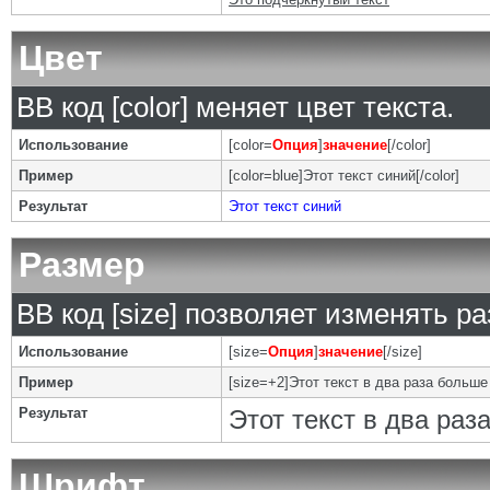
Цвет
BB код [color] меняет цвет текста.
Использование
[color=
Опция
]
значение
[/color]
Пример
[color=blue]Этот текст синий[/color]
Результат
Этот текст синий
Размер
BB код [size] позволяет изменять р
Использование
[size=
Опция
]
значение
[/size]
Пример
[size=+2]Этот текст в два раза больше
Результат
Этот текст в два ра
Шрифт