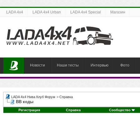
LADA 4x4
LADA 4x4 Urban
LADA 4x4 Special
Магазин
Новости
Наши тесты
Интервью
Фото
LADA 4x4 Нива Клуб Форум
>
Справка
BB коды
Регистрация
Справка
Сообщество