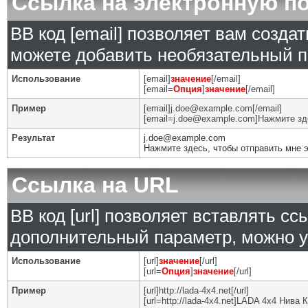
Ссылка на электронную п
BB код [email] позволяет вам созда
можете добавить необязательный п
Использование
[email]
значение
[/email]
[email=
Опция
]
значение
[/email]
Пример
[email]j.doe@example.com[/email]
[email=j.doe@example.com]Нажмите зде
Результат
j.doe@example.com
Нажмите здесь, чтобы отправить мне 
Ссылка на URL
BB код [url] позволяет вставлять с
дополнительный параметр, можно у
Использование
[url]
значение
[/url]
[url=
Опция
]
значение
[/url]
Пример
[url]http://lada-4x4.net[/url]
[url=http://lada-4x4.net]LADA 4x4 Нива 