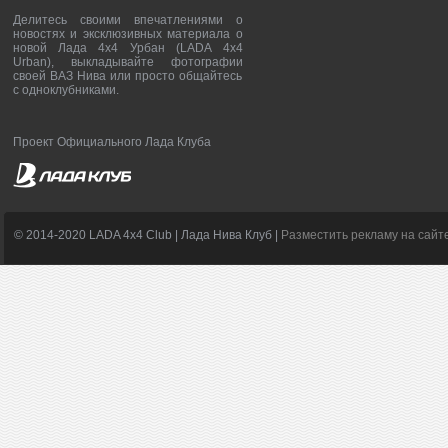
Делитесь своими впечатлениями о
новостях и эксклюзивных материала о
новой Лада 4х4 Урбан (LADA 4x4
Urban), выкладывайте фотографии
своей ВАЗ Нива или просто общайтесь
с одноклубниками.
Проект Официального Лада Клуба
© 2014-2020 LADA 4x4 Club | Лада Нива Клуб |
Разместить рекламу на сайт