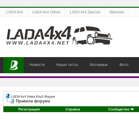
LADA 4x4
LADA 4x4 Urban
LADA 4x4 Special
Магазин
Новости
Наши тесты
Интервью
Фото
LADA 4x4 Нива Клуб Форум
Правила форума
Регистрация
Справка
Сообщество