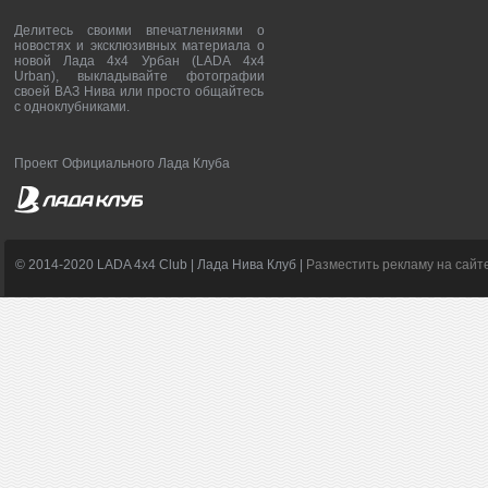
Делитесь своими впечатлениями о
новостях и эксклюзивных материала о
новой Лада 4х4 Урбан (LADA 4x4
Urban), выкладывайте фотографии
своей ВАЗ Нива или просто общайтесь
с одноклубниками.
Проект Официального Лада Клуба
© 2014-2020 LADA 4x4 Club | Лада Нива Клуб |
Разместить рекламу на сайт