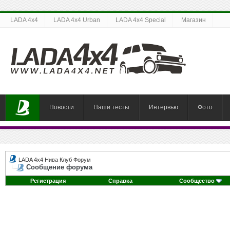
LADA 4x4
LADA 4x4 Urban
LADA 4x4 Special
Магазин
Новости
Наши тесты
Интервью
Фото
LADA 4x4 Нива Клуб Форум
Сообщение форума
Регистрация
Справка
Сообщество