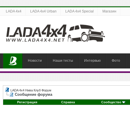
LADA 4x4
LADA 4x4 Urban
LADA 4x4 Special
Магазин
Новости
Наши тесты
Интервью
Фото
LADA 4x4 Нива Клуб Форум
Сообщение форума
Регистрация
Справка
Сообщество