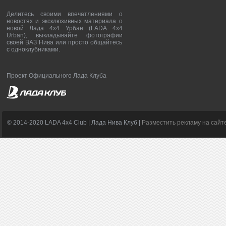
Делитесь своими впечатлениями о
новостях и эксклюзивных материала о
новой Лада 4х4 Урбан (LADA 4x4
Urban), выкладывайте фотографии
своей ВАЗ Нива или просто общайтесь
с одноклубниками.
Проект Официального Лада Клуба
© 2014-2020 LADA 4x4 Club | Лада Нива Клуб |
Разместить рекламу на сайт